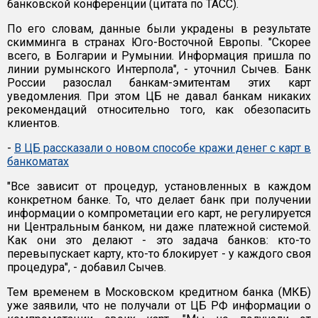
банковской конференции (цитата по ТАСС).
По его словам, данные были украдены в результате
скимминга в странах Юго-Восточной Европы. "Скорее
всего, в Болгарии и Румынии. Информация пришла по
линии румынского Интерпола", - уточнил Сычев. Банк
России разослал банкам-эмитентам этих карт
уведомления. При этом ЦБ не давал банкам никаких
рекомендаций относительно того, как обезопасить
клиентов.
-
В ЦБ рассказали о новом способе кражи денег с карт в
банкоматах
"Все зависит от процедур, установленных в каждом
конкретном банке. То, что делает банк при получении
информации о компрометации его карт, не регулируется
ни Центральным банком, ни даже платежной системой.
Как они это делают - это задача банков: кто-то
перевыпускает карту, кто-то блокирует - у каждого своя
процедура", - добавил Сычев.
Тем временем в Московском кредитном банка (МКБ)
уже заявили, что не получали от ЦБ РФ информации о