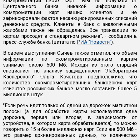
компрометации своих карт. "Мы не получали от
Центрального банка никакой информации о
компрометации карт наших клиентов и не
зафиксировали фактов несанкционированных списаний
денежных средств. Клиенты в банк с аналогичными
жалобами также не обращались. Все транзакции по
картам проходят в стандартном режиме", - сообщили в
пресс-службе банка (цитата по
РИА "Новости"
).
В своем выступлении Сычев также отметил, что объем
информации по скомпрометированным картам
занимает около 500 Мб. Исходя из этого старший
специалист по анализу защищенности "Лаборатории
Касперского" Ольга Кочетова предположила, что
количество скомпрометированных банковских карт
клиентов российских банков могло составить более 5
миллионов штук.
"Если речь идет только об одной из дорожек магнитной
полосы (а для обработки карты используется одна
дорожка, первая или вторая, в зависимости от
устройства, в котором карта обрабатывается), то можно
говорить о 15 и более миллионах карт. Если же 500 Мб -
это размер архивированных данных, то количество