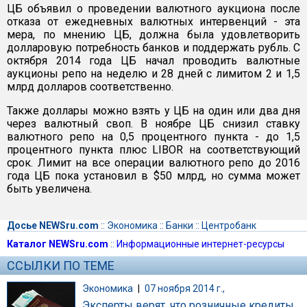
ЦБ объявил о проведении валютного аукциона после
отказа от ежедневных валютных интервенций - эта
мера, по мнению ЦБ, должна была удовлетворить
долларовую потребность банков и поддержать рубль. С
октября 2014 года ЦБ начал проводить валютные
аукционы репо на неделю и 28 дней с лимитом 2 и 1,5
млрд долларов соответственно.
Также доллары можно взять у ЦБ на один или два дня
через валютный своп. В ноябре ЦБ снизил ставку
валютного репо на 0,5 процентного пункта - до 1,5
процентного пункта плюс LIBOR на соответствующий
срок. Лимит на все операции валютного репо до 2016
года ЦБ пока установил в $50 млрд, но сумма может
быть увеличена.
Досье NEWSru.com
::
Экономика
::
Банки
::
Центробанк
Каталог NEWSru.com
::
Информационные интернет-ресурсы
ССЫЛКИ ПО ТЕМЕ
Экономика
|
07 ноября 2014 г.,
Эксперты верят, что розничные кредиты