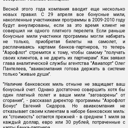
Весной этого года компания вводит еще несколько
новых правил. С 29 апреля все бонусные мили,
накопленные участниками программы в 2009-2010 году
будут аннулированы, если за это время клиент не
совершил ни одного платного перелета. Если раньше
бонусные мили участники программы могли набирать
не только, приобретая билеты на самолет, и
расплачиваясь картами банков-партнеров, то теперь
"Аэрофлот" стремится к тому, чтобы самому "получать
своих клиентов, а не дарить их партнерам". Как заявил
глава аналитической службы агентства "Авиапорт" Олег
Пантелеев, "авиакомпания готова держать в системе
только "живые души".
"Наличие банковских миль отныне не защищает ваш
бонусный счет. Однако достаточно совершить хотя бы
один платный полет и ваши мили "заговорены" от
сгорания", - рассказал директор программы "Аэрофлот
Бонус" Евгений Сидоров. Но авиакомпания не
отказывает своим клиентам в наборе банковских миль:
их "стоимость" остается прежней - в среднем 1 миля за
каждый доллар, евро или 30 рублей, потраченные с
карты банка-партнера.