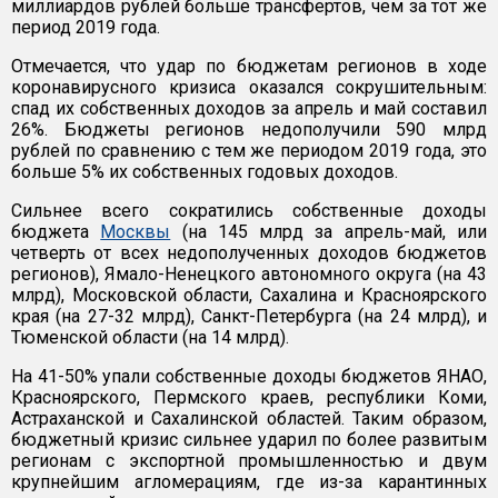
миллиардов рублей больше трансфертов, чем за тот же
период 2019 года.
Отмечается, что удар по бюджетам регионов в ходе
коронавирусного кризиса оказался сокрушительным:
спад их собственных доходов за апрель и май составил
26%. Бюджеты регионов недополучили 590 млрд
рублей по сравнению с тем же периодом 2019 года, это
больше 5% их собственных годовых доходов.
Сильнее всего сократились собственные доходы
бюджета
Москвы
(на 145 млрд за апрель-май, или
четверть от всех недополученных доходов бюджетов
регионов), Ямало-Ненецкого автономного округа (на 43
млрд), Московской области, Сахалина и Красноярского
края (на 27-32 млрд), Санкт-Петербурга (на 24 млрд), и
Тюменской области (на 14 млрд).
На 41-50% упали собственные доходы бюджетов ЯНАО,
Красноярского, Пермского краев, республики Коми,
Астраханской и Сахалинской областей. Таким образом,
бюджетный кризис сильнее ударил по более развитым
регионам с экспортной промышленностью и двум
крупнейшим агломерациям, где из-за карантинных