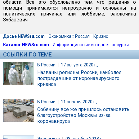
области. Все это обусловлено тем, что решения о
помощи принимаются непрозрачно и основаны на
политических причинах или лоббизме, заключила
Зубаревич.
Досье NEWSru.com
::
Экономика
::
Россия
::
Кризис
Каталог NEWSru.com
::
Информационные интернет-ресурсы
ССЫЛКИ ПО ТЕМЕ
В России
|
17 августа 2020 г.,
Названы регионы России, наиболее
пострадавшие от коронавирусного
кризиса
В России
|
11 апреля 2020 г.,
Собянину все же пришлось остановить
благоустройство Москвы из-за
коронавируса
Экономика
|
03 октября 2018 г.,