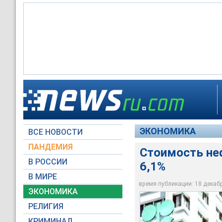
"Корзина ОПЕК" пре
индонезийского Minas
Средняя цена за пр
венесуэльского Tia 
Стоимость нефти ОП
долларами за барре
является членом О
ЭКОНОМИКА
ВСЕ НОВОСТИ
Архив NTVRU.com
Архив NTVRU.com
Архив NTVRU.com
ПАНДЕМИЯ
Стоимость не
В РОССИИ
6,1%
В МИРЕ
время публикации: 18 декабря
ЭКОНОМИКА
РЕЛИГИЯ
КРИМИНАЛ