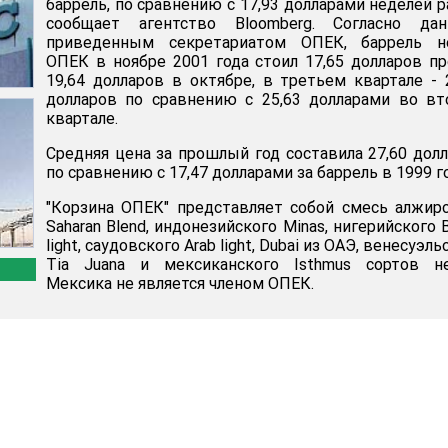
баррель, по сравнению с 17,93 долларами неделей р
сообщает агентство Bloomberg. Согласно дан
приведенным секретариатом ОПЕК, баррель н
ОПЕК в ноябре 2001 года стоил 17,65 долларов п
19,64 долларов в октябре, в третьем квартале - 
долларов по сравнению с 25,63 долларами во в
квартале.
Средняя цена за прошлый год составила 27,60 дол
по сравнению с 17,47 долларами за баррель в 1999 г
"Корзина ОПЕК" представляет собой смесь алжир
Saharan Blend, индонезийского Minas, нигерийского 
light, саудовского Arab light, Dubai из ОАЭ, венесуэль
Tia Juana и мексиканского Isthmus сортов не
Мексика не является членом ОПЕК.