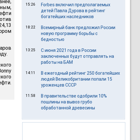
анее,
15:26
Forbes включил предполагаемых
ным,
детей Павла Дурова в рейтинг
ефти
богатейших наследников
ротив
24,13
18:22
Всемирный банк предложил России
тором
новую программу борьбы с
бедностью
ларов
13:25
С июня 2021 года в России
оду.
заключенных будут отправлять на
работы на БАМ
ского
Bonny
14:11
В ежегодный рейтинг 250 богатейших
ского
людей Великобритании попали 15
фти.
уроженцев СССР
11:58
В правительстве одобрили 10%
пошлины на вывоз грубо
обработанной древесины