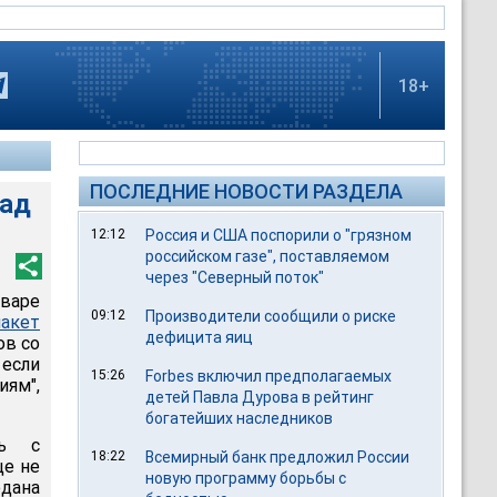
18+
ПОСЛЕДНИЕ НОВОСТИ РАЗДЕЛА
над
12:12
Россия и США поспорили о "грязном
российском газе", поставляемом
через "Северный поток"
нваре
09:12
Производители сообщили о риске
акет
дефицита яиц
ов со
 если
15:26
Forbes включил предполагаемых
иям",
детей Павла Дурова в рейтинг
богатейших наследников
ть с
18:22
Всемирный банк предложил России
ще не
новую программу борьбы с
дана