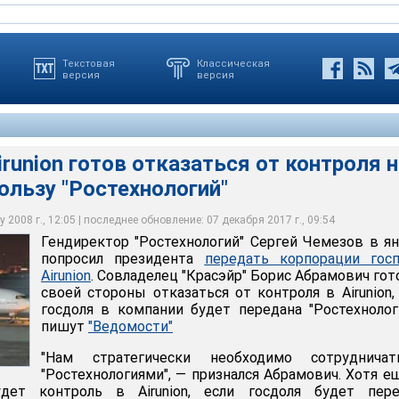
Текстовая
Классическая
версия
версия
runion готов отказаться от контроля 
ользу "Ростехнологий"
р" Борис Абрамович готов со своей стороны отказаться от
, если госдоля в компании будет передана "Ростехнологиям"
 2008 г., 12:05 | последнее обновление: 07 декабря 2017 г., 09:54
Гендиректор "Ростехнологий" Сергей Чемезов в я
попросил президента
передать корпорации госп
Airunion
. Совладелец "Красэйр" Борис Абрамович гот
своей стороны отказаться от контроля в Airunion,
госдоля в компании будет передана "Ростехнолог
пишут
"Ведомости"
"Нам стратегически необходимо сотруднича
"Ростехнологиями", — признался Абрамович. Хотя е
дет контроль в Airunion, если госдоля будет пере