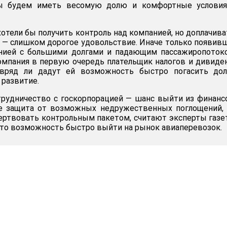
 мы будем иметь весомую долю и комфортные условия
отели бы получить контроль над компанией, но доплачива
в — слишком дорогое удовольствие. Иначе только появив
панией с большими долгами и падающим пассажиропоток
мпания в первую очередь плательщик налогов и дивиде
 вряд ли дадут ей возможность быстро погасить дол
 развитие.
трудничество с госкорпорацией — шанс выйти из финан
же защита от возможных недружественных поглощений,
ертвовать контрольным пакетом, считают эксперты газе
 это возможность быстро выйти на рынок авиаперевозок.