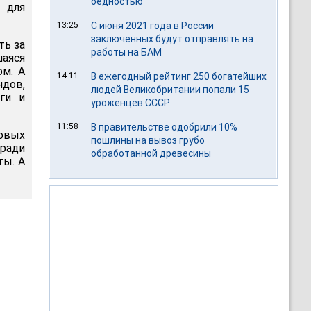
бедностью
 для
13:25
С июня 2021 года в России
заключенных будут отправлять на
ть за
работы на БАМ
шаяся
ом. А
14:11
В ежегодный рейтинг 250 богатейших
ндов,
людей Великобритании попали 15
ги и
уроженцев СССР
11:58
В правительстве одобрили 10%
совых
пошлины на вывоз грубо
 ради
обработанной древесины
ты. А