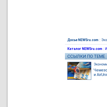
Досье NEWSru.com
::
Эк
Каталог NEWSru.com
::
И
ССЫЛКИ ПО ТЕМЕ
Эконом
Чемезо
и AirUn