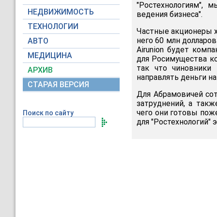
"Ростехнологиям",
НЕДВИЖИМОСТЬ
ведения бизнеса".
ТЕХНОЛОГИИ
Частные акционеры х
него 60 млн долларо
АВТО
Airunion будет ком
МЕДИЦИНА
для Росимущества ко
так что чиновники
АРХИВ
направлять деньги на
СТАРАЯ ВЕРСИЯ
Для Абрамовичей со
затруднений, а так
чего они готовы пож
Поиск по сайту
для "Ростехнологий"