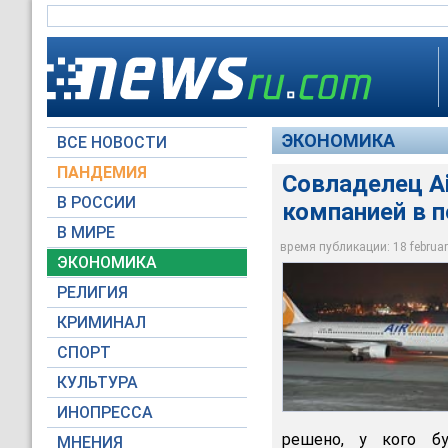
ЭКОНОМИКА
ВСЕ НОВОСТИ
ПАНДЕМИЯ
Совладелец Ai
В РОССИИ
компанией в п
Совладелец "Красэй
В МИРЕ
контроля в Airunion
время публикации: 18 february
ЭКОНОМИКА
airblog.ru
РЕЛИГИЯ
КРИМИНАЛ
СПОРТ
КУЛЬТУРА
ИНОПРЕССА
решено, у кого бу
МНЕНИЯ