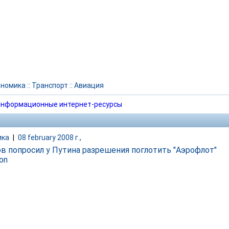
ономика
::
Транспорт
::
Авиация
нформационные интернет-ресурсы
ика
|
08 february 2008 г.,
в попросил у Путина разрешения поглотить "Аэрофлот"
ion