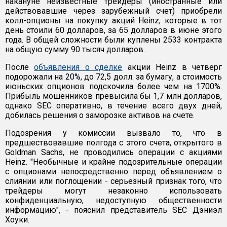
накануне неизвестные трейдеры (иностранные или
действовавшие через зарубежный счет) приобрели
колл-опционы на покупку акций Heinz, которые в тот
день стоили 60 долларов, за 65 долларов в июне этого
года. В общей сложности были куплены 2533 контракта
на общую сумму 90 тысяч долларов.
После
объявления о сделке
акции Heinz в четверг
подорожали на 20%, до 72,5 долл. за бумагу, а стоимость
июньских опционов подскочила более чем на 1700%.
Прибыль мошенников превысила бы 1,7 млн долларов,
однако SEC оперативно, в течение всего двух дней,
добилась решения о заморозке активов на счете.
Подозрения у комиссии вызвало то, что в
предшествовавшие полгода с этого счета, открытого в
Goldman Sachs, не проводились операции с акциями
Heinz. "Необычные и крайне подозрительные операции
с опционами непосредственно перед объявлением о
слиянии или поглощении - серьезный признак того, что
трейдеры могут незаконно использовать
конфиденциальную, недоступную общественности
информацию", - пояснил представитель SEC Дэниэл
Хоуки.