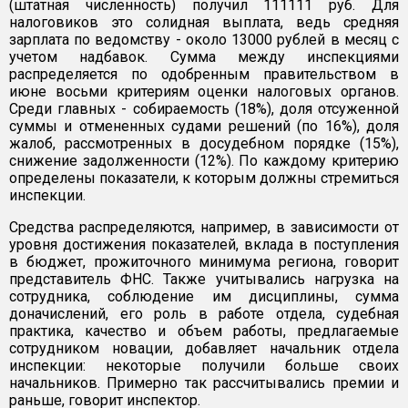
(штатная численность) получил 111111 руб. Для
налоговиков это солидная выплата, ведь средняя
зарплата по ведомству - около 13000 рублей в месяц с
учетом надбавок. Сумма между инспекциями
распределяется по одобренным правительством в
июне восьми критериям оценки налоговых органов.
Среди главных - собираемость (18%), доля отсуженной
суммы и отмененных судами решений (по 16%), доля
жалоб, рассмотренных в досудебном порядке (15%),
снижение задолженности (12%). По каждому критерию
определены показатели, к которым должны стремиться
инспекции.
Средства распределяются, например, в зависимости от
уровня достижения показателей, вклада в поступления
в бюджет, прожиточного минимума региона, говорит
представитель ФНС. Также учитывались нагрузка на
сотрудника, соблюдение им дисциплины, сумма
доначислений, его роль в работе отдела, судебная
практика, качество и объем работы, предлагаемые
сотрудником новации, добавляет начальник отдела
инспекции: некоторые получили больше своих
начальников. Примерно так рассчитывались премии и
раньше, говорит инспектор.