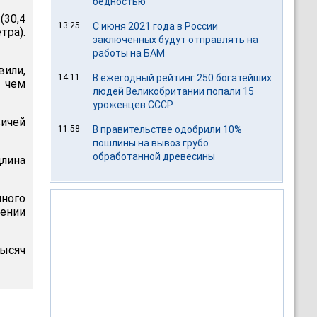
бедностью
(30,4
13:25
С июня 2021 года в России
ра).
заключенных будут отправлять на
работы на БАМ
вили,
14:11
В ежегодный рейтинг 250 богатейших
, чем
людей Великобритании попали 15
уроженцев СССР
вичей
11:58
В правительстве одобрили 10%
пошлины на вывоз грубо
обработанной древесины
длина
ного
лении
тысяч