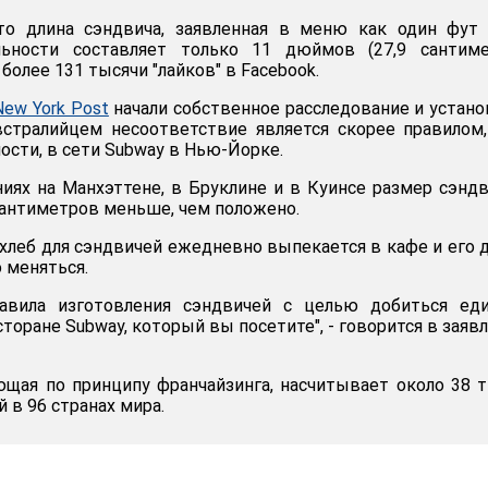
то длина сэндвича, заявленная в меню как один фут 
льности составляет только 11 дюймов (27,9 сантимет
более 131 тысячи "лайков" в Facebook.
New York Post
начали собственное расследование и устано
встралийцем несоответствие является скорее правилом
ости, в сети Subway в Нью-Йорке.
иях на Манхэттене, в Бруклине и в Куинсе размер сэнд
сантиметров меньше, чем положено.
 хлеб для сэндвичей ежедневно выпекается в кафе и его 
 меняться.
авила изготовления сэндвичей с целью добиться еди
торане Subway, который вы посетите", - говорится в заяв
ющая по принципу франчайзинга, насчитывает около 38 
 в 96 странах мира.