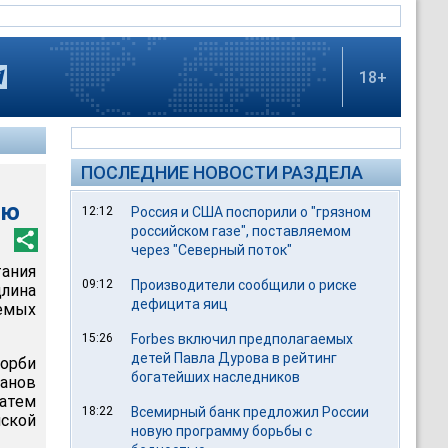
18+
ПОСЛЕДНИЕ НОВОСТИ РАЗДЕЛА
ню
12:12
Россия и США поспорили о "грязном
российском газе", поставляемом
через "Северный поток"
тания
09:12
Производители сообщили о риске
длина
дефицита яиц
емых
15:26
Forbes включил предполагаемых
детей Павла Дурова в рейтинг
орби
богатейших наследников
ранов
Затем
18:22
Всемирный банк предложил России
иской
новую программу борьбы с