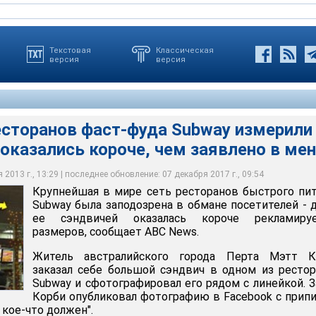
Текстовая
Классическая
версия
версия
есторанов фаст-фуда Subway измерили
 оказались короче, чем заявлено в ме
сеть ресторанов быстрого питания Subway была заподозрена в
 - длина ее сэндвичей оказалась короче рекламируемых
2013 г., 13:29 | последнее обновление: 07 декабря 2017 г., 09:54
Крупнейшая в мире сеть ресторанов быстрого пи
Subway была заподозрена в обмане посетителей - 
ее сэндвичей оказалась короче рекламиру
размеров, сообщает ABC News.
Житель австралийского города Перта Мэтт К
заказал себе большой сэндвич в одном из ресто
Subway и сфотографировал его рядом с линейкой. 
Корби опубликовал фотографию в Facebook с прип
 кое-что должен".