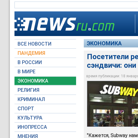
ЭКОНОМИКА
ВСЕ НОВОСТИ
ПАНДЕМИЯ
Посетители р
В РОССИИ
сэндвичи: они
Крупнейшая в мире 
обмане посетителей
В МИРЕ
размеров
время публикации: 18 января 
ЭКОНОМИКА
Moscow-Live.ru
РЕЛИГИЯ
КРИМИНАЛ
СПОРТ
КУЛЬТУРА
ИНОПРЕССА
"Кажется, Subway нам
МНЕНИЯ