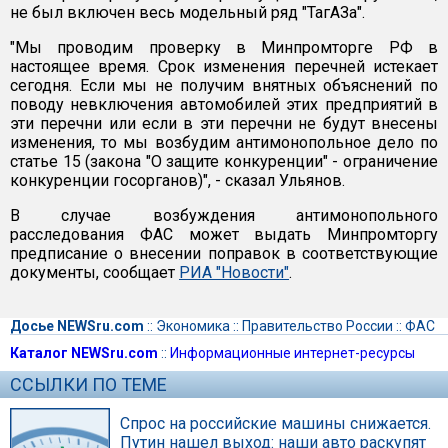
не был включен весь модельный ряд "ТагАЗа".
"Мы проводим проверку в Минпромторге РФ в
настоящее время. Срок изменения перечней истекает
сегодня. Если мы не получим внятных объяснений по
поводу невключения автомобилей этих предприятий в
эти перечни или если в эти перечни не будут внесены
изменения, то мы возбудим антимонопольное дело по
статье 15 (закона "О защите конкуренции" - ограничение
конкуренции госорганов)", - сказал Ульянов.
В случае возбуждения антимонопольного
расследования ФАС может выдать Минпромторгу
предписание о внесении поправок в соответствующие
документы, сообщает
РИА "Новости"
.
Досье NEWSru.com
::
Экономика
::
Правительство России
::
ФАС
Каталог NEWSru.com
::
Информационные интернет-ресурсы
ССЫЛКИ ПО ТЕМЕ
Спрос на российские машины снижается.
Путин нашел выход: наши авто раскупят