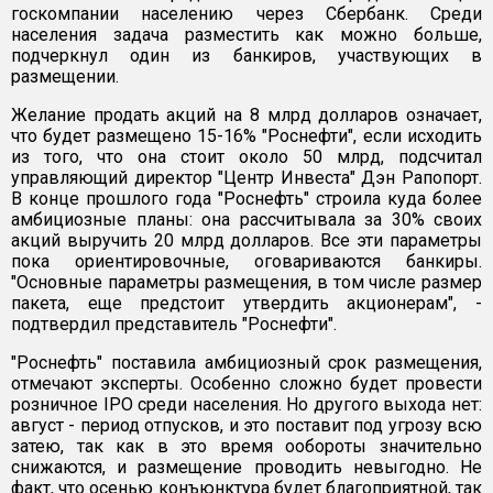
госкомпании населению через Сбербанк. Среди
населения задача разместить как можно больше,
подчеркнул один из банкиров, участвующих в
размещении.
Желание продать акций на 8 млрд долларов означает,
что будет размещено 15-16% "Роснефти", если исходить
из того, что она стоит около 50 млрд, подсчитал
управляющий директор "Центр Инвеста" Дэн Рапопорт.
В конце прошлого года "Роснефть" строила куда более
амбициозные планы: она рассчитывала за 30% своих
акций выручить 20 млрд долларов. Все эти параметры
пока ориентировочные, оговариваются банкиры.
"Основные параметры размещения, в том числе размер
пакета, еще предстоит утвердить акционерам", -
подтвердил представитель "Роснефти".
"Роснефть" поставила амбициозный срок размещения,
отмечают эксперты. Особенно сложно будет провести
розничное IPO среди населения. Но другого выхода нет:
август - период отпусков, и это поставит под угрозу всю
затею, так как в это время ообороты значительно
снижаются, и размещение проводить невыгодно. Не
факт, что осенью конъюнктура будет благоприятной, так