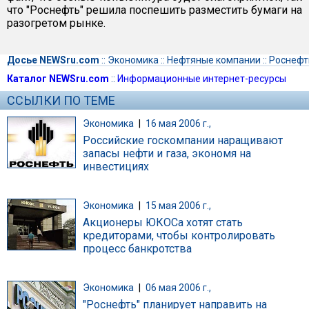
что "Роснефть" решила поспешить разместить бумаги на
разогретом рынке.
Досье NEWSru.com
::
Экономика
::
Нефтяные компании
::
Роснефт
Каталог NEWSru.com
::
Информационные интернет-ресурсы
ССЫЛКИ ПО ТЕМЕ
Экономика
|
16 мая 2006 г.,
Российские госкомпании наращивают
запасы нефти и газа, экономя на
инвестициях
Экономика
|
15 мая 2006 г.,
Акционеры ЮКОСа хотят стать
кредиторами, чтобы контролировать
процесс банкротства
Экономика
|
06 мая 2006 г.,
"Роснефть" планирует направить на