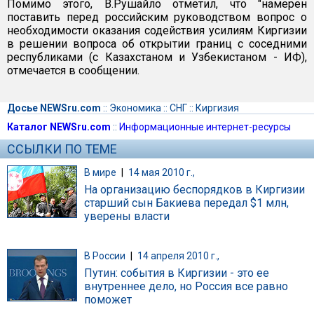
Помимо этого, В.Рушайло отметил, что "намерен
поставить перед российским руководством вопрос о
необходимости оказания содействия усилиям Киргизии
в решении вопроса об открытии границ с соседними
республиками (с Казахстаном и Узбекистаном - ИФ),
отмечается в сообщении.
Досье NEWSru.com
::
Экономика
::
СНГ
::
Киргизия
Каталог NEWSru.com
::
Информационные интернет-ресурсы
ССЫЛКИ ПО ТЕМЕ
В мире
|
14 мая 2010 г.,
На организацию беспорядков в Киргизии
старший сын Бакиева передал $1 млн,
уверены власти
В России
|
14 апреля 2010 г.,
Путин: события в Киргизии - это ее
внутреннее дело, но Россия все равно
поможет