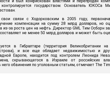
ности и был конфискован властями и перепродан комп
я контролируется государством. Основатель ЮКОСа Ми
естован.
 свои связи с Ходорковским в 2005 году, первонача
лучение компенсации на сумму 28 млрд долларов, но о
а из-за роста цен на нефть. Директор GML Тим Осборн за
 составляет не менее 50 млрд долларов и может быть оц
руется в Гибралтаре (территория Великобритании на
острова), и все еще обладает недвижимостью и дру
адной Европе, находится под контролем Леонида Невз
смена, скрывающегося в Израиле от российских влас
него обвинения по уголовным статьям, отмечает The Tim