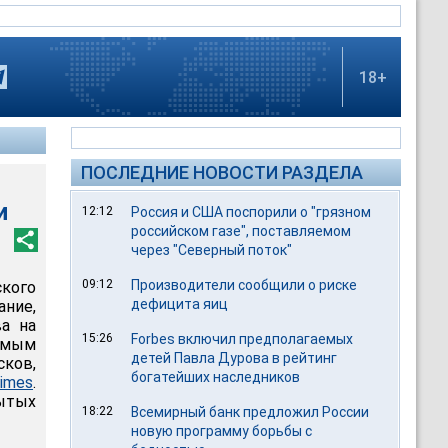
18+
ПОСЛЕДНИЕ НОВОСТИ РАЗДЕЛА
и
12:12
Россия и США поспорили о "грязном
российском газе", поставляемом
через "Северный поток"
09:12
Производители сообщили о риске
кого
дефицита яиц
ние,
ва на
15:26
Forbes включил предполагаемых
амым
детей Павла Дурова в рейтинг
ков,
богатейших наследников
imes
.
ытых
18:22
Всемирный банк предложил России
новую программу борьбы с