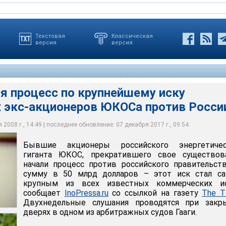
Текстовая
Классическая
версия
версия
ся процесс по крупнейшему иску
оссийского энергетического гиганта ЮКОС, прекратившего свое
уется в Гибралтаре (территория Великобритании на юге
х экс-акционеров ЮКОСа против Росси
али процесс против российского правительства на сумму в 50
строва), и все еще обладает недвижимостью и другими
от иск стал самым крупным из всех известных коммерческих
адной Европе, находится под контролем Леонида Невзлина,
мена, скрывающегося в
2008 г., 14:49 | последнее обновление: 07 декабря 2017 г., 09:54
Бывшие акционеры российского энергетичес
гиганта ЮКОС, прекратившего свое существова
начали процесс против российского правительст
сумму в 50 млрд долларов – этот иск стал с
крупным из всех известных коммерческих ис
сообщает
InoPressa.ru
со ссылкой на газету
The T
Двухнедельные слушания проводятся при закр
дверях в одном из арбитражных судов Гааги.