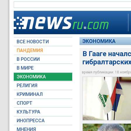
ЭКОНОМИКА
ВСЕ НОВОСТИ
ПАНДЕМИЯ
В Гааге начал
Бывшие акционеры р
GML, которая базир
В РОССИИ
гибралтарски
существование, нач
Пиренейского полуо
млрд долларов – эт
инвестициями в Зап
В МИРЕ
исков
российского бизнес
время публикации: 18 ноября 
ЭКОНОМИКА
Архив NEWSru.com
Фото NEWSru.com
РЕЛИГИЯ
КРИМИНАЛ
СПОРТ
КУЛЬТУРА
ИНОПРЕССА
МНЕНИЯ