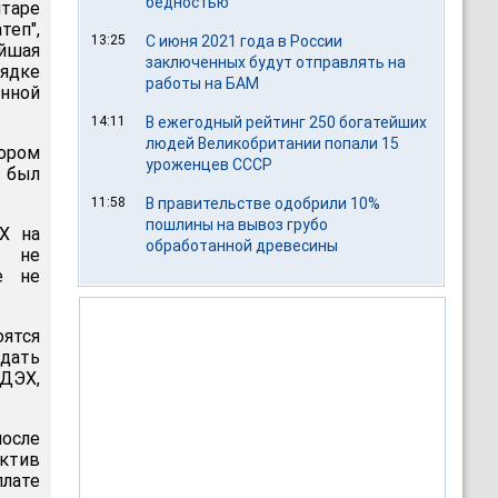
бедностью
лтаре
еп",
13:25
С июня 2021 года в России
йшая
заключенных будут отправлять на
ядке
работы на БАМ
нной
14:11
В ежегодный рейтинг 250 богатейших
людей Великобритании попали 15
вором
уроженцев СССР
 был
11:58
В правительстве одобрили 10%
пошлины на вывоз грубо
Х на
обработанной древесины
о не
е не
оятся
дать
 ДЭХ,
после
актив
плате