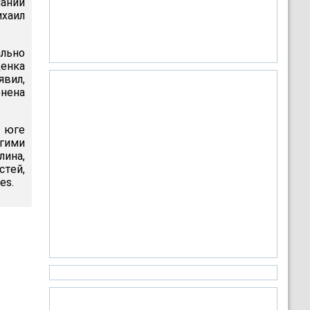
ании
хаил
льно
ценка
явил,
енена
 юге
гими
лина,
тей,
es.