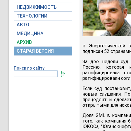
НЕДВИЖИМОСТЬ
ТЕХНОЛОГИИ
АВТО
МЕДИЦИНА
АРХИВ
к Энергетической 
СТАРАЯ ВЕРСИЯ
подписан 52 странами 
За две недели суд 
Россию, которая 
Поиск по сайту
ратифицировала е
ратифицировали согла
Если суд постановит
новые слушания. По
прецедент и сделае
открытыми для исков
Доля GML в компани
того, как компания 
ЮКОСа, "Юганскнефте