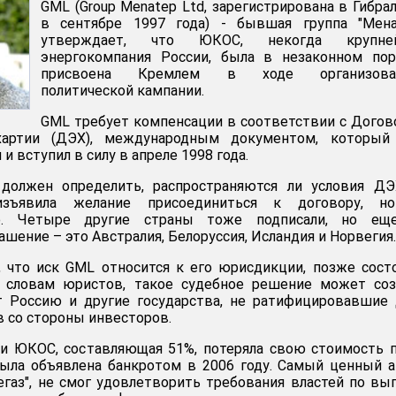
GML (Group Menatep Ltd, зарегистрирована в Гибра
в сентябре 1997 года) - бывшая группа "Менат
утверждает, что ЮКОС, некогда крупне
энергокомпания России, была в незаконном пор
присвоена Кремлем в ходе организова
политической кампании.
GML требует компенсации в соответствии с Дого
хартии (ДЭХ), международным документом, который
и вступил в силу в апреле 1998 года.
должен определить, распространяются ли условия ДЭ
изъявила желание присоединиться к договору, н
го. Четыре другие страны тоже подписали, но ещ
шение – это Австралия, Белоруссия, Исландия и Норвегия.
, что иск GML относится к его юрисдикции, позже сост
 словам юристов, такое судебное решение может соз
т Россию и другие государства, не ратифицировавшие
 со стороны инвесторов.
и ЮКОС, составляющая 51%, потеряла свою стоимость 
была объявлена банкротом в 2006 году. Самый ценный 
газ", не смог удовлетворить требования властей по вы