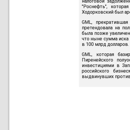
налоговой задолжен
"Роснефть", котора
Ходорковский был ар
GML, прекратившая
претендовала на по
была позже увеличен
что ныне сумма иска
в 100 млрд долларов.
GML, которая бази
Пиренейского полу
инвестициями в Зап
российского бизне
выдвинувших против 