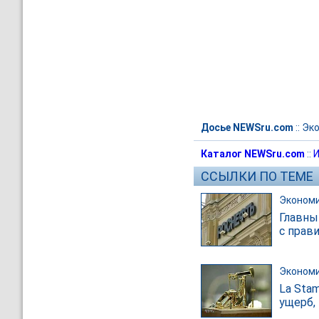
Досье NEWSru.com
::
Эк
Каталог NEWSru.com
::
И
ССЫЛКИ ПО ТЕМЕ
Эконом
Главны
с прав
Эконом
La Sta
ущерб,