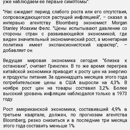
уже наблюдаем ее первые симптомы".
"Нас ожидает период слабого роста или его отсутствия,
сопровождающегося растущей инфляцией", – сказал в
интервью агентству Bloomberg экономист Morgan
Stanley Иоахим Фелс. "Цены испытывают давление со
стороны стран с развивающейся экономикой, где
виден значительный экономический рост, а монетарная
политика имеет экспансионистский характер", –
добавляет он.
Ведущая мировая экономика сегодня "близка к
остановке", считает Гринспен. В то же время перегрев
китайской экономики приводит к росту цен на энергию
и продукты питания. За одиннадцать месяцев этого года
потребительские цены в США выросли на 4,3%. В
ноябре рост цен на товары составил 3,2%. Более
высокий уровень инфляции наблюдался только в 1973
году.
Рост американской экономики, составивший 4,9% в
третьем квартале, должен, по прогнозам агентства
Bloomberg, резко снизиться и в последние три месяца
этого года составить меньше 1%.