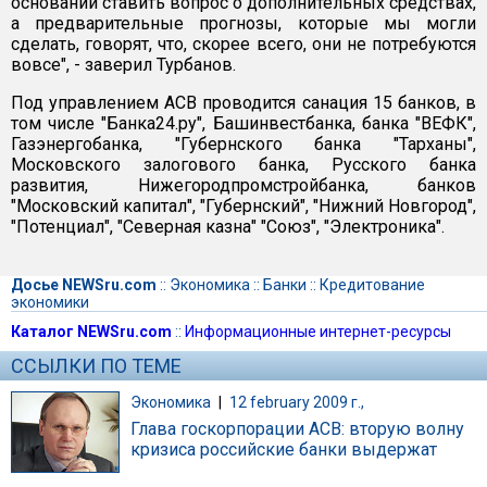
оснований ставить вопрос о дополнительных средствах,
а предварительные прогнозы, которые мы могли
сделать, говорят, что, скорее всего, они не потребуются
вовсе", - заверил Турбанов.
Под управлением АСВ проводится санация 15 банков, в
том числе "Банка24.ру", Башинвестбанка, банка "ВЕФК",
Газэнергобанка, "Губернского банка "Тарханы",
Московского залогового банка, Русского банка
развития, Нижегородпромстройбанка, банков
"Московский капитал", "Губернский", "Нижний Новгород",
"Потенциал", "Северная казна" "Союз", "Электроника".
Досье NEWSru.com
::
Экономика
::
Банки
::
Кредитование
экономики
Каталог NEWSru.com
::
Информационные интернет-ресурсы
ССЫЛКИ ПО ТЕМЕ
Экономика
|
12 february 2009 г.,
Глава госкорпорации АСВ: вторую волну
кризиса российские банки выдержат