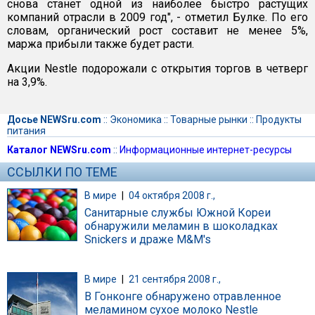
снова станет одной из наиболее быстро растущих
компаний отрасли в 2009 год", - отметил Булке. По его
словам, органический рост составит не менее 5%,
маржа прибыли также будет расти.
Акции Nestle подорожали с открытия торгов в четверг
на 3,9%.
Досье NEWSru.com
::
Экономика
::
Товарные рынки
::
Продукты
питания
Каталог NEWSru.com
::
Информационные интернет-ресурсы
ССЫЛКИ ПО ТЕМЕ
В мире
|
04 октября 2008 г.,
Санитарные службы Южной Кореи
обнаружили меламин в шоколадках
Snickers и драже M&M's
В мире
|
21 сентября 2008 г.,
В Гонконге обнаружено отравленное
меламином сухое молоко Nestle