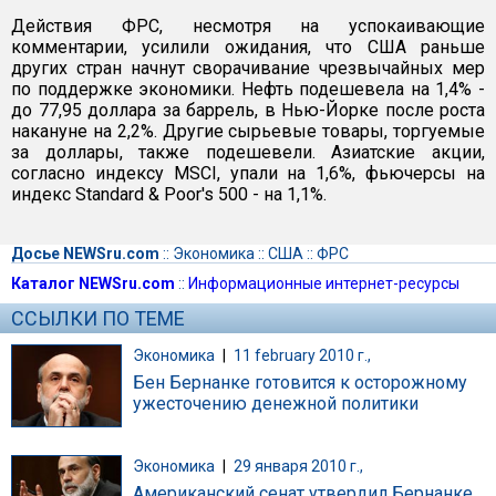
Действия ФРС, несмотря на успокаивающие
комментарии, усилили ожидания, что США раньше
других стран начнут сворачивание чрезвычайных мер
по поддержке экономики. Нефть подешевела на 1,4% -
до 77,95 доллара за баррель, в Нью-Йорке после роста
накануне на 2,2%. Другие сырьевые товары, торгуемые
за доллары, также подешевели. Азиатские акции,
согласно индексу MSCI, упали на 1,6%, фьючерсы на
индекс Standard & Poor's 500 - на 1,1%.
Досье NEWSru.com
::
Экономика
::
США
::
ФРС
Каталог NEWSru.com
::
Информационные интернет-ресурсы
ССЫЛКИ ПО ТЕМЕ
Экономика
|
11 february 2010 г.,
Бен Бернанке готовится к осторожному
ужесточению денежной политики
Экономика
|
29 января 2010 г.,
Американский сенат утвердил Бернанке