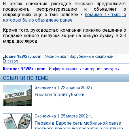
В целях снижения расходов Ericsson предполагает
продолжить реструктуризацию и объявляет о
сокращениях еще 5 тыс. человек -
помимо 17 тыс., о
которых было объявлено ранее
.
Кроме того, руководство компании приняло решение о
продаже нового выпуска акций на общую сумму в 3,3
млрд. долларов.
Досье NEWSru.com
::
Экономика
::
Зарубежные компании
::
Ericsson
Каталог NEWSru.com
::
Информационные интернет-ресурсы
ССЫЛКИ ПО ТЕМЕ
Экономика
|
22 апреля 2002 г.,
Ericsson терпит убытки
Экономика
|
25 марта 2002 г.,
Первая в Европе сеть мобильной связи
третьего поколения появится в сентябре