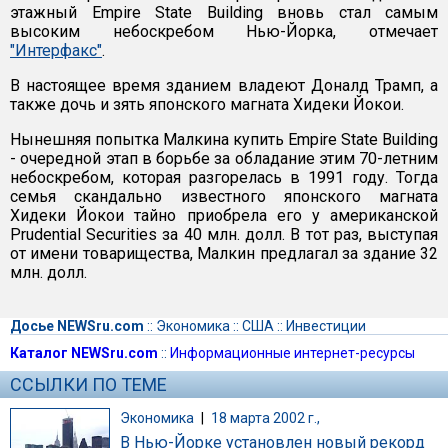
этажный Empire State Building вновь стал самым
высоким небоскребом Нью-Йорка, отмечает
"Интерфакс"
.
В настоящее время зданием владеют Доналд Трамп, а
также дочь и зять японского магната Хидеки Йокои.
Нынешняя попытка Малкина купить Empire State Building
- очередной этап в борьбе за обладание этим 70-летним
небоскребом, которая разгорелась в 1991 году. Тогда
семья скандально известного японского магната
Хидеки Йокои тайно приобрела его у американской
Prudential Securities за 40 млн. долл. В тот раз, выступая
от имени товарищества, Малкин предлагал за здание 32
млн. долл.
Досье NEWSru.com
::
Экономика
::
США
::
Инвестиции
Каталог NEWSru.com
::
Информационные интернет-ресурсы
ССЫЛКИ ПО ТЕМЕ
Экономика
|
18 марта 2002 г.,
В Нью-Йорке установлен новый рекорд