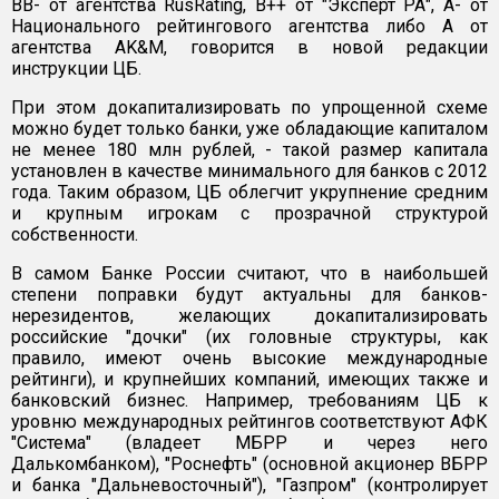
BB- от агентства RusRating, B++ от "Эксперт РА", А- от
Национального рейтингового агентства либо А от
агентства AK&M, говорится в новой редакции
инструкции ЦБ.
При этом докапитализировать по упрощенной схеме
можно будет только банки, уже обладающие капиталом
не менее 180 млн рублей, - такой размер капитала
установлен в качестве минимального для банков с 2012
года. Таким образом, ЦБ облегчит укрупнение средним
и крупным игрокам с прозрачной структурой
собственности.
В самом Банке России считают, что в наибольшей
степени поправки будут актуальны для банков-
нерезидентов, желающих докапитализировать
российские "дочки" (их головные структуры, как
правило, имеют очень высокие международные
рейтинги), и крупнейших компаний, имеющих также и
банковский бизнес. Например, требованиям ЦБ к
уровню международных рейтингов соответствуют АФК
"Система" (владеет МБРР и через него
Далькомбанком), "Роснефть" (основной акционер ВБРР
и банка "Дальневосточный"), "Газпром" (контролирует