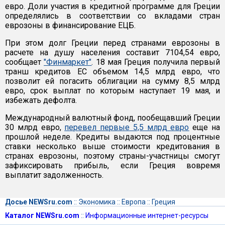
евро. Доли участия в кредитной программе для Греции
определялись в соответствии со вкладами стран
еврозоны в финансирование ЕЦБ.
При этом долг Греции перед странами еврозоны в
расчете на душу населения составит 7104,54 евро,
сообщает
"Финмаркет"
. 18 мая Греция получила первый
транш кредитов ЕС объемом 14,5 млрд евро, что
позволит ей погасить облигации на сумму 8,5 млрд
евро, срок выплат по которым наступает 19 мая, и
избежать дефолта.
Международный валютный фонд, пообещавший Греции
30 млрд евро,
перевел первые 5,5 млрд евро
еще на
прошлой неделе. Кредиты выдаются под процентные
ставки несколько выше стоимости кредитования в
странах еврозоны, поэтому страны-участницы смогут
зафиксировать прибыль, если Греция вовремя
выплатит задолженность.
Досье NEWSru.com
::
Экономика
::
Европа
::
Греция
Каталог NEWSru.com
::
Информационные интернет-ресурсы