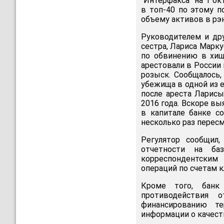
"Интерфакса" на 1 ок
в топ-40 по этому п
объему активов в рэн
Руководителем и др
сестра, Лариса Марку
по обвинению в хищ
арестовали в России
розыск. Сообщалось,
убежища в одной из 
после ареста Ларисы
2016 года. Вскоре вы
в капитале банке с
несколько раз перес
Регулятор сообщил
отчетности на ба
корреспондентским 
операций по счетам к
Кроме того, банк
противодействия 
финансированию те
информации о качеств