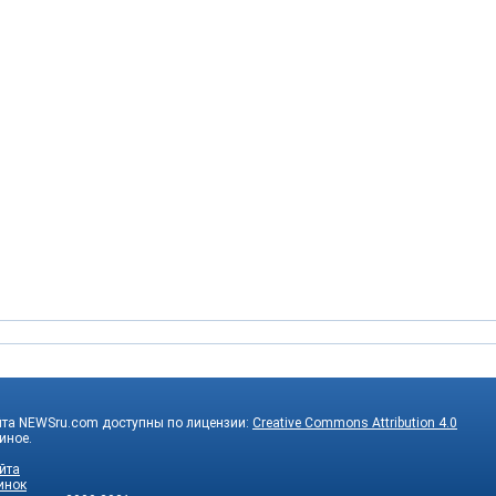
йта NEWSru.com доступны по лицензии:
Creative Commons Attribution 4.0
 иное.
йта
инок