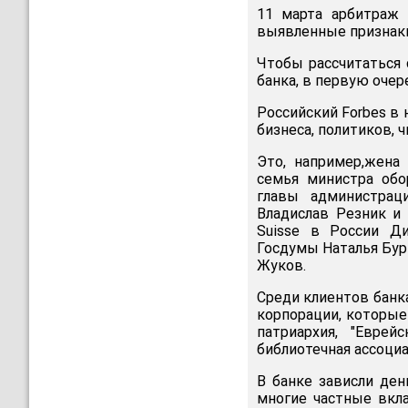
11 марта арбитраж
выявленные признаки
Чтобы рассчитаться 
банка, в первую очер
Российский Forbes в
бизнеса, политиков, 
Это, например,жена
семья министра обо
главы администрац
Владислав Резник и 
Suisse в России Д
Госдумы Наталья Бур
Жуков.
Среди клиентов банк
корпорации, которые
патриархия, "Еврей
библиотечная ассоциа
В банке зависли ден
многие частные вкла