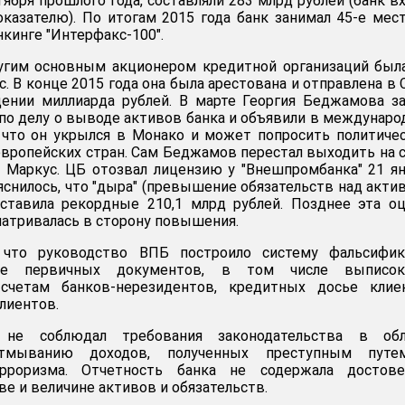
тября прошлого года, составляли 283 млрд рублей (банк в
оказателю). По итогам 2015 года банк занимал 45-е мес
кинге "Интерфакс-100".
угим основным акционером кредитной организаций был
с. В конце 2015 года она была арестована и отправлена в
ении миллиарда рублей. В марте Георгия Беджамова з
 по делу о выводе активов банка и объявили в междунар
 что он укрылся в Монако и может попросить политиче
европейских стран. Сам Беджамов перестал выходить на 
 Маркус. ЦБ отозвал лицензию у "Внешпромбанка" 21 я
яснилось, что "дыра" (превышение обязательств над акти
оставила рекордные 210,1 млрд рублей. Позднее эта о
матривалась в сторону повышения.
, что руководство ВПБ построило систему фальсифик
зе первичных документов, в том числе выписо
счетам банков-нерезидентов, кредитных досье клиен
лиентов.
 не соблюдал требования законодательства в обл
отмыванию доходов, полученных преступным путе
рроризма. Отчетность банка не содержала достове
е и величине активов и обязательств.