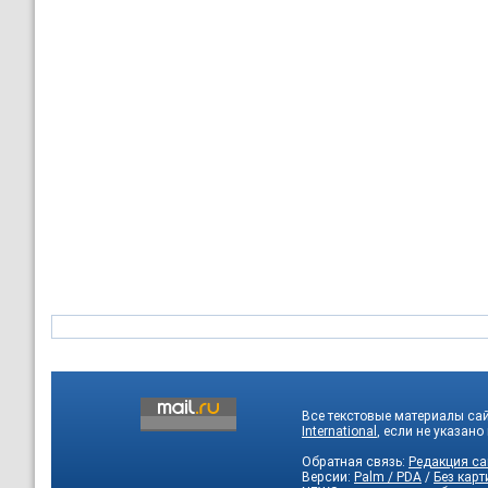
Все текстовые материалы са
International
, если не указано
Обратная связь:
Редакция са
Версии:
Palm / PDA
/
Без карт