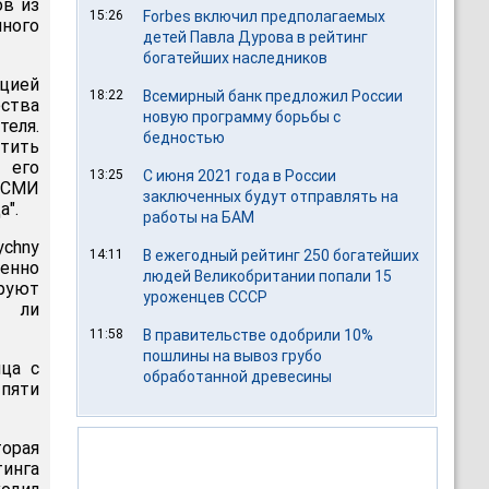
ов из
15:26
Forbes включил предполагаемых
нного
детей Павла Дурова в рейтинг
богатейших наследников
цией
18:22
Всемирный банк предложил России
ства
новую программу борьбы с
теля.
бедностью
стить
 его
13:25
С июня 2021 года в России
е СМИ
заключенных будут отправлять на
а".
работы на БАМ
chny
14:11
В ежегодный рейтинг 250 богатейших
менно
людей Великобритании попали 15
уют
уроженцев СССР
т ли
11:58
В правительстве одобрили 10%
пошлины на вывоз грубо
ица с
обработанной древесины
 пяти
орая
инга