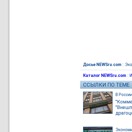
Досье NEWSru.com
::
Эк
Каталог NEWSru.com
::
И
ССЫЛКИ ПО ТЕМЕ
В Росси
"Комме
"Внешп
драгоц
Эконом