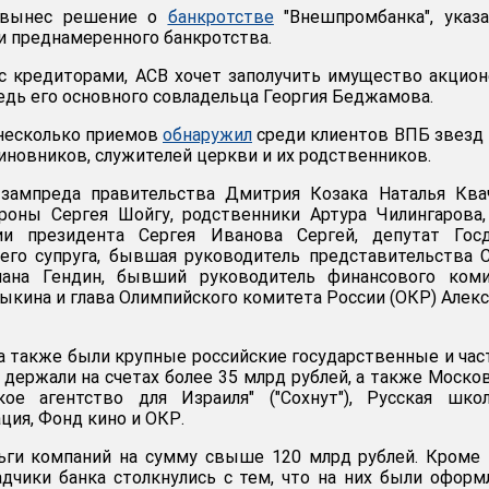
 вынес решение о
банкротстве
"Внешпромбанка", указ
 преднамеренного банкротства.
с кредиторами, АСВ хочет заполучить имущество акцио
едь его основного совладельца Георгия Беджамова.
 несколько приемов
обнаружил
среди клиентов ВПБ звезд
чиновников, служителей церкви и их родственников.
 зампреда правительства Дмитрия Козака Наталья Ква
роны Сергея Шойгу, родственники Артура Чилингарова
ии президента Сергея Иванова Сергей, депутат Гос
его супруга, бывшая руководитель представительства C
иана Гендин, бывший руководитель финансового коми
ыкина и глава Олимпийского комитета России (ОКР) Алек
а также были крупные российские государственные и ча
 держали на счетах более 35 млрд рублей, а также Моско
ское агентство для Израиля" ("Сохнут"), Русская шко
ция, Фонд кино и ОКР.
ьги компаний на сумму свыше 120 млрд рублей. Кроме 
дчики банка столкнулись с тем, что на них были офор