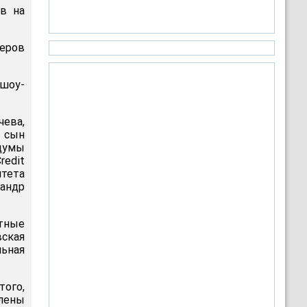
ав на
неров
 шоу-
чева,
, сын
думы
redit
тета
сандр
стные
вская
льная
того,
млены