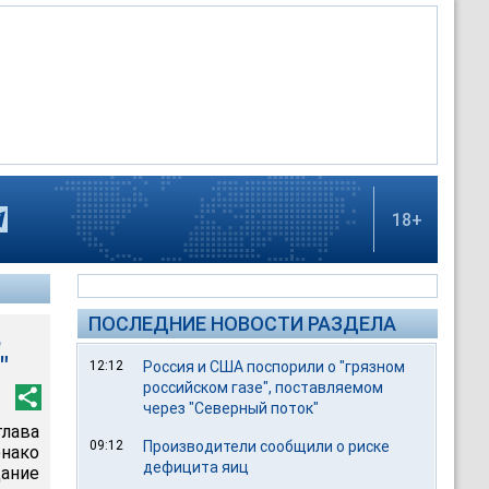
18+
ПОСЛЕДНИЕ НОВОСТИ РАЗДЕЛА
,
"
12:12
Россия и США поспорили о "грязном
российском газе", поставляемом
через "Северный поток"
лава
09:12
Производители сообщили о риске
онако
дефицита яиц
дание