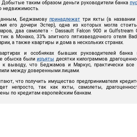
 Добытые таким образом деньги руководители банка
пу
ю недвижимость.
 данным, Беджамову
принадлежат
три яхты (в названии
имя его дочери Эстер), одна из которых могла стоит
аров, два самолета - Dassault Falcon 900 и Gulfstream 
тик в Монако, 33% элитного пятизвездочного отеля Badr
арии, а также квартиры и дома в нескольких странах.
артирах и особняках бывших руководителей банка 
де обыска были
изъяты
десятки килограммов драгоценно
 к выводу, что Беджамов и Маркус, практически все 
лили между доверенными лицами.
итают, что получить имущество предпринимателя креди
дет непросто, так как яхты, самолеты, драгоценнос
ены по кредитам европейским банкам.