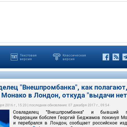
Текстовая
Классическая
версия
версия
омбанка" и бывший глава Федерации бобслея Георгий
ным рейтинга "Интерфакса" на 1 октября прошлого года,
онако и перебрался в Лондон
джамов был задержан полицией Монако
 рублей (банк входил в топ-40 по этому показателю)
тон Денисов
тон Денисов
делец "Внешпромбанка", как полагают
 Монако в Лондон, откуда "выдачи нет
я 2016 г., 15:20 | последнее обновление: 07 декабря 2017 г., 09:54
Совладелец "Внешпромбанка" и бывший г
Федерации бобслея Георгий Беджамов покинул М
и перебрался в Лондон, сообщает российское из