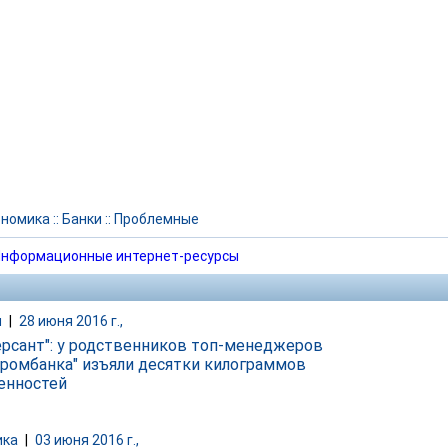
ономика
::
Банки
::
Проблемные
нформационные интернет-ресурсы
и
|
28 июня 2016 г.,
рсант": у родственников топ-менеджеров
ромбанка" изъяли десятки килограммов
енностей
ика
|
03 июня 2016 г.,