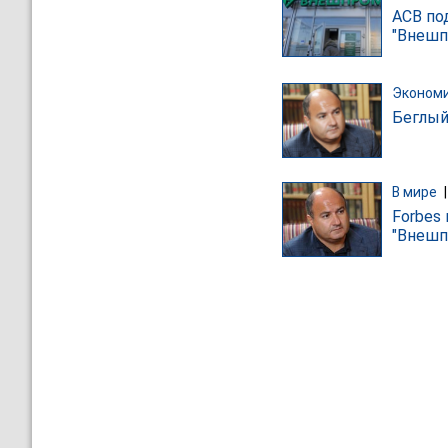
АСВ по
"Внешп
Эконом
Беглый
В мире
Forbes
"Внешп