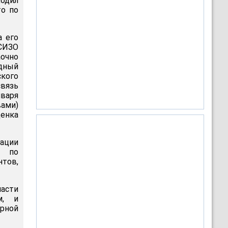
ходил
то по
а его
 СИЗО
аочно
одный
ского
связь
нваря
вами)
ценка
ации
к по
тов,
асти
м, и
рной