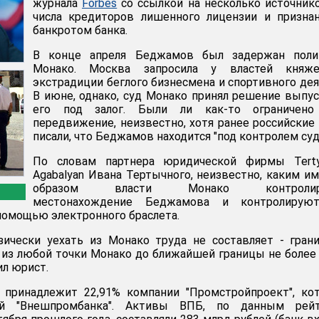
журнала
Forbes
со ссылкой на несколько источник
числа кредиторов лишенного лицензии и призна
банкротом банка.
В конце апреля Беджамов был задержан поли
Монако. Москва запросила у властей княже
экстрадиции беглого бизнесмена и спортивного дея
В июне, однако, суд Монако принял решение выпу
его под залог. Были ли как-то ограничено
передвижение, неизвестно, хотя ранее российски
писали, что Беджамов находится "под контролем суд
По словам партнера юридической фирмы Terty
Agabalyan Ивана Тертычного, неизвестно, каким и
образом власти Монако контролир
местонахождение Беджамова и контролирую
 помощью электронного браслета.
зически уехать из Монако труда не составляет - гран
 из любой точки Монако до ближайшей границы не более
ил юрист.
принадлежит 22,91% компании "Промстройпроект", кот
ий "Внешпромбанка". Активы ВПБ, по данным рейт