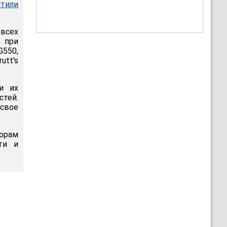
стили
 всех
ь при
G550,
utt's
и их
стей.
свое
торам
ти и