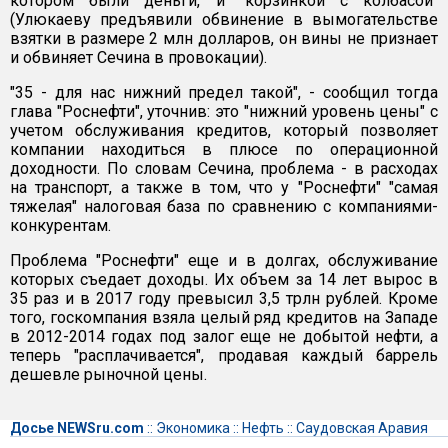
котором были деньги, и "корзинкой с колбасой"
(Улюкаеву предъявили обвинение в вымогательстве
взятки в размере 2 млн долларов, он вины не признает
и обвиняет Сечина в провокации).
"35 - для нас нижний предел такой", - сообщил тогда
глава "Роснефти", уточнив: это "нижний уровень цены" с
учетом обслуживания кредитов, который позволяет
компании находиться в плюсе по операционной
доходности. По словам Сечина, проблема - в расходах
на транспорт, а также в том, что у "Роснефти" "самая
тяжелая" налоговая база по сравнению с компаниями-
конкурентам.
Проблема "Роснефти" еще и в долгах, обслуживание
которых съедает доходы. Их объем за 14 лет вырос в
35 раз и в 2017 году превысил 3,5 трлн рублей. Кроме
того, госкомпания взяла целый ряд кредитов на Западе
в 2012-2014 годах под залог еще не добытой нефти, а
теперь "расплачивается", продавая каждый баррель
дешевле рыночной цены.
Досье NEWSru.com
::
Экономика
::
Нефть
::
Саудовская Аравия