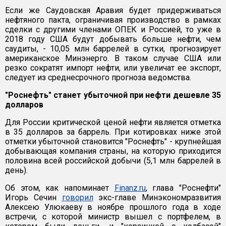
Если же Саудовская Аравия будет придерживаться
нефтяного пакта, ограничивая производство в рамках
сделки с другими членами ОПЕК и Россией, то уже в
2018 году США будут добывать больше нефти, чем
саудиты, - 10,05 млн баррелей в сутки, прогнозирует
американское Минэнерго. В таком случае США или
резко сократят импорт нефти, или увеличат ее экспорт,
следует из среднесрочного прогноза ведомства.
"Роснефть" станет убыточной при нефти дешевле 35
долларов
Для России критической ценой нефти является отметка
в 35 долларов за баррель. При котировках ниже этой
отметки убыточной становится "Роснефть" - крупнейшая
добывающая компания страны, на которую приходится
половина всей российской добычи (5,1 млн баррелей в
день).
Об этом, как напоминает
Finanz.ru
, глава "Роснефти"
Игорь Сечин
говорил
экс-главе Минэкономразвития
Алексею Улюкаеву в ноябре прошлого года в ходе
встречи, с которой министр вышел с портфелем, в