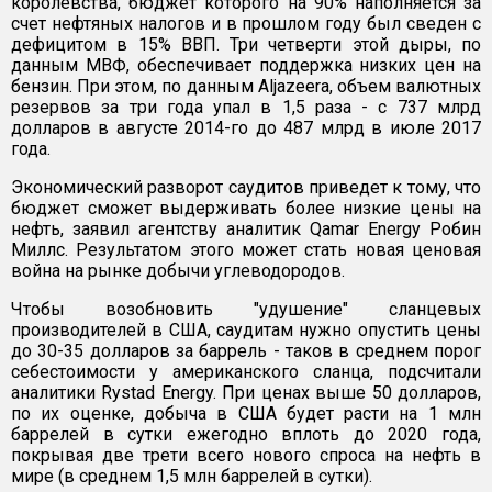
королевства, бюджет которого на 90% наполняется за
счет нефтяных налогов и в прошлом году был сведен с
дефицитом в 15% ВВП. Три четверти этой дыры, по
данным МВФ, обеспечивает поддержка низких цен на
бензин. При этом, по данным Aljazeera, объем валютных
резервов за три года упал в 1,5 раза - с 737 млрд
долларов в августе 2014-го до 487 млрд в июле 2017
года.
Экономический разворот саудитов приведет к тому, что
бюджет сможет выдерживать более низкие цены на
нефть, заявил агентству аналитик Qamar Energy Робин
Миллс. Результатом этого может стать новая ценовая
война на рынке добычи углеводородов.
Чтобы возобновить "удушение" сланцевых
производителей в США, саудитам нужно опустить цены
до 30-35 долларов за баррель - таков в среднем порог
себестоимости у американского сланца, подсчитали
аналитики Rystad Energy. При ценах выше 50 долларов,
по их оценке, добыча в США будет расти на 1 млн
баррелей в сутки ежегодно вплоть до 2020 года,
покрывая две трети всего нового спроса на нефть в
мире (в среднем 1,5 млн баррелей в сутки).