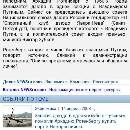
Напомним, Аркадий Ротенберг с 1960-х годов
занимается дзюдо в одной секции с Владимиром
Путиным. Сейчас он председатель высшего совета
Национального союза дзюдо России и гендиректор НП
"Спортивный клуб дзюдо Явара-Нева" (Санкт-
Петербург), почетный президент которого - Владимир
Путин, а в попечительский совет входит премьер-
министр Виктор Зубков.
Ротенберг входит в число близких знакомых Путина,
говорит источник, близкий к администрации
президента: "Они по-прежнему встречаются и общаются
лично".
Досье NEWSru.com
::
Экономика
::
Компании
::
Росспиртром
Каталог NEWSru.com
::
Информационные интернет-ресурсы
ССЫЛКИ ПО ТЕМЕ
Экономика
|
14 апреля 2008 г.,
Занятия дзюдо в одном клубе с Путиным
помогли Аркадию Ротенбергу купить
порт в Новороссийске