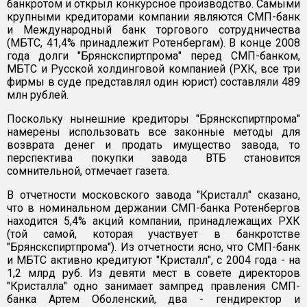
банкротом и открыл конкурсное производство. Самыми
крупными кредиторами компании являются СМП-банк
и Международный банк торгового сотрудничества
(МБТС, 41,4% принадлежит Ротенбергам). В конце 2008
года долги "Брянскспиртпрома" перед СМП-банком,
МБТС и Русской холдинговой компанией (РХК, все три
фирмы в суде представлял один юрист) составляли 489
млн рублей.
Поскольку нынешние кредиторы "Брянскспиртпрома"
намерены использовать все законные методы для
возврата денег и продать имущество завода, то
перспектива покупки завода ВТБ становится
сомнительной, отмечает газета.
В отчетности московского завода "Кристалл" сказано,
что в номинальном держании СМП-банка Ротенбергов
находится 5,4% акций компании, принадлежащих РХК
(той самой, которая участвует в банкротстве
"Брянскспиртпрома"). Из отчетности ясно, что СМП-банк
и МБТС активно кредитуют "Кристалл", с 2004 года - на
1,2 млрд руб. Из девяти мест в совете директоров
"Кристалла" одно занимает зампред правления СМП-
банка Артем Оболенский, два - гендиректор и