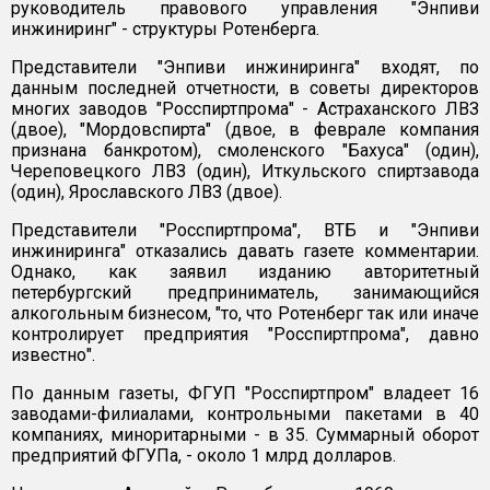
руководитель правового управления "Энпиви
инжиниринг" - структуры Ротенберга.
Представители "Энпиви инжиниринга" входят, по
данным последней отчетности, в советы директоров
многих заводов "Росспиртпрома" - Астраханского ЛВЗ
(двое), "Мордовспирта" (двое, в феврале компания
признана банкротом), смоленского "Бахуса" (один),
Череповецкого ЛВЗ (один), Иткульского спиртзавода
(один), Ярославского ЛВЗ (двое).
Представители "Росспиртпрома", ВТБ и "Энпиви
инжиниринга" отказались давать газете комментарии.
Однако, как заявил изданию авторитетный
петербургский предприниматель, занимающийся
алкогольным бизнесом, "то, что Ротенберг так или иначе
контролирует предприятия "Росспиртпрома", давно
известно".
По данным газеты, ФГУП "Росспиртпром" владеет 16
заводами-филиалами, контрольными пакетами в 40
компаниях, миноритарными - в 35. Суммарный оборот
предприятий ФГУПа, - около 1 млрд долларов.