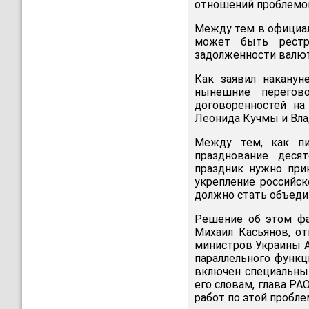
отношений проблемой
Между тем в официал
может быть рестр
задолженности валюто
Как заявил наканун
нынешние перегов
договоренностей на
Леонида Кучмы и Вла
Между тем, как пи
празднование деся
праздник нужно при
укрепление российс
должно стать объеди
Решение об этом фа
Михаил Касьянов, о
министров Украины А
параллельного функц
включен специальный
его словам, глава Р
работ по этой пробле