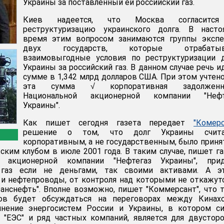
Украины за поставленный ей российский газ.
Киев надеется, что Москва согласитс
реструктуризацию украинского долга. В насто
время этим вопросом занимаются группы экспе
двух государств, которые отрабаты
взаимовыгодные условия по реструктуризации д
Украины за российский газ. В данном случае речь и
сумме в 1,342 млрд долларов США. При этом учтено
эта сумма √ корпоративная задолженн
Национальной акционерной компании "Нефт
Украины".
Как пишет сегодня газета передает
"Комерс
решение о том, что долг Украины счита
корпоративным, а не государственным, было приня
ским клубом в июле 2001 года. В таким случае, пишет га
 акционерной компании "Нефтегаз Украины", прид
 газ если не деньгами, так своими активами. А э
 и нефтепроводы, от контроля над которыми не откажут
Транснефть". Вполне возможно, пишет "Коммерсант", что 
гов будет обсуждаться на переговорах между Кинах
нение энергосистем России и Украины, в котором си
 "ЕЭС" и ряд частных компаний, является для двустор