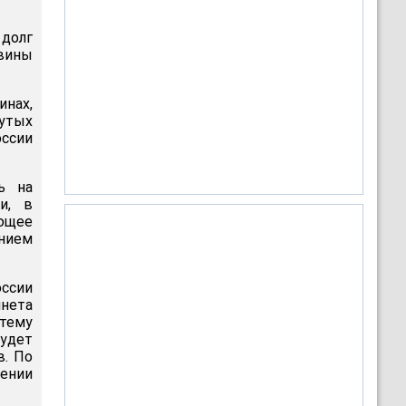
 долг
вины
.
инах,
утых
ссии
ь на
и, в
ющее
ением
оссии
инета
стему
будет
в. По
шении