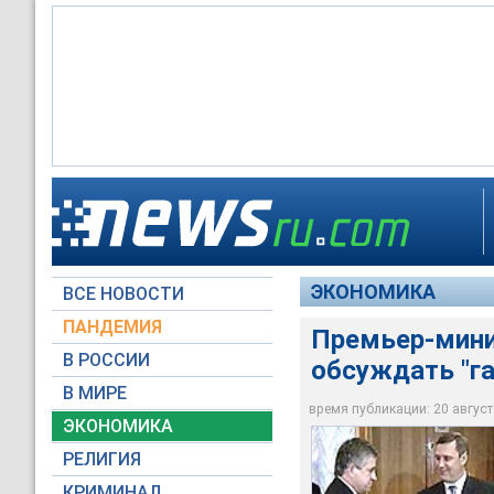
Премьер-министр Ук
Премьер-министр Ук
Премьер-министр Ук
Премьер-министр Ук
ЭКОНОМИКА
ВСЕ НОВОСТИ
Архив НТВ.ru
Архив НТВ.ru
Архив НТВ.ru
Архив НТВ.ru
ПАНДЕМИЯ
Премьер-мини
В РОССИИ
обсуждать "г
В МИРЕ
время публикации: 20 августа
ЭКОНОМИКА
РЕЛИГИЯ
КРИМИНАЛ