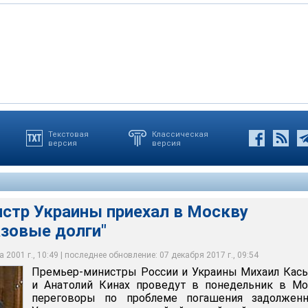
Текстовая
Классическая
версия
версия
раины приехал в Москву обсуждать "газовые долги"
раины приехал в Москву обсуждать "газовые долги"
раины приехал в Москву обсуждать "газовые долги"
раины приехал в Москву обсуждать "газовые долги"
стр Украины приехал в Москву
азовые долги"
 2001 г., 10:49 | последнее обновление: 07 декабря 2017 г., 09:54
Премьер-министры России и Украины Михаил Кас
и Анатолий Кинах проведут в понедельник в Мо
переговоры по проблеме погашения задолженн