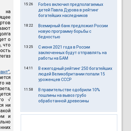
15:26
Forbes включил предполагаемых
детей Павла Дурова в рейтинг
я на
богатейших наследников
ящее
ртов
18:22
Всемирный банк предложил России
вают
новую программу борьбы с
олга
бедностью
дет о
, что
13:25
С июня 2021 года в России
ость
заключенных будут отправлять на
егаз
работы на БАМ
14:11
В ежегодный рейтинг 250 богатейших
ант"
,
людей Великобритании попали 15
ется
уроженцев СССР
то на
зета,
11:58
В правительстве одобрили 10%
ется
пошлины на вывоз грубо
то √
обработанной древесины
ся ни
такой
ом и
льно
онних