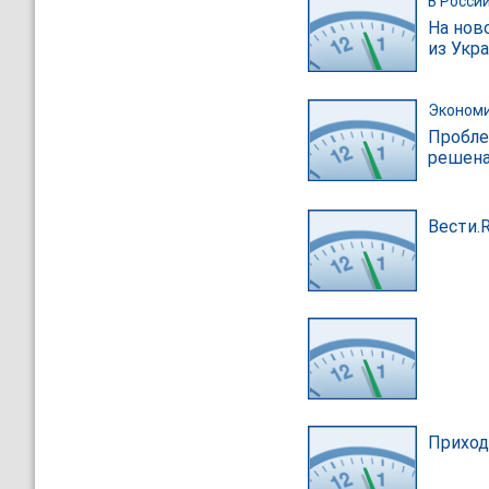
В Росси
На нов
из Укр
Эконом
Пробле
решен
Вести.
Приход