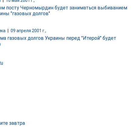
и
|
10 мая 2001 г.,
ом посту Черномырдин будет заниматься выбиванием
аины "газовых долгов"
ика
|
09 апреля 2001 г.,
ма газовых долгов Украины перед "Итерой" будет
а
Ru
ите завтра