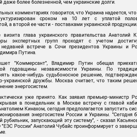
 даже более болезненной, чем украинские долги.
ьных комментариях говорится, что Украина надеется, что
уктуризирован сроком на 10 лет с уплатой поло
й, а второй ее части - поставками украинской продукции
е визита глава украинского правительства Анатолий К
оры экспертных групп проходят с учетом достигн
 недавней встрече в Сочи президентов Украины и Ро
димира Путина.
шет "Коммерсант", Владимир Путин обещал приехат
той годовщины независимости Украины. По традици
нять какое-нибудь судьбоносное решение, подтвержда
ко-украинской дружбы. Москва считает, что таким реш
нение энергосистем.
ктически уже принято. Как заявил премьер-министр Р
ткрывая в понедельник в Москве встречу с главой каб
натолием Кинахом, сегодня предполагается запустить си
ионирования энергосистем России и Украины. "Сегодня 
 рубильник, запускающий эту систему", - сказал Касьяно
АО "ЕЭС России" Анатолий Чубайс проинформирует о завер
ме.