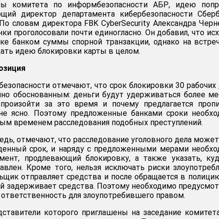
ены комитета по информбезопасности АБР, идею попр
щий директор департамента кибербезопасности Сберб
 По словам директора FBK CyberSecurity Александра Черн
нки проголосовали почти единогласно. Он добавил, что ис
ке банком суммы спорной транзакции, однако на встре
дать идею блокировки карты в целом.
озиция
езопасности отмечают, что срок блокировки 30 рабочих
но обоснованным: деньги будут удерживаться более ме
произойти за это время и почему предлагается пропи
 не ясно. Поэтому предложенные банками сроки необх
ным временем расследования подобных преступлений.
едь, отмечают, что расследование уголовного дела может
денный срок, и наряду с предложенными мерами необх
мент, продлевающий блокировку, а также указать, ку
влен. Кроме того, нельзя исключать риски злоупотреб
льщик отправляет средства и после обращается в полици
ий задерживает средства. Поэтому необходимо предусмо
ю ответственность для злоупотребившего правом.
дставители которого приглашены на заседание комитет