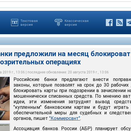
Текстовая
Классическая
версия
версия
анки предложили на месяц блокироват
дозрительных операциях
редлагают внести поправки в законы, которые позволят на срок
резидент АБР Алексей Войлуков, сейчас замораживать деньги
 блокировать карты при подозрении в зачислении на них
момент списания из банка отправителя, но чаще всего клиент
анных средств
огда средства уже списаны с его счета
 2019 г., 13:06 | последнее обновление: 20 августа 2019 г., 13:06
Российские банки предлагают внести поправ
ихаил Тихонов
России
законы, которые позволят на срок до 30 рабочих
блокировать карты при подозрении в зачислении н
мошеннически списанных средств. По мнению ав
идеи, эти изменения затруднят вывод средст
"купленным" банковским картам и будут играть
обеспечительной меры для судебных и следстве
органов, пишет
"Коммерсант"
.
Ассоциация банков России (АБР) планирует обс