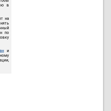
тобы
ию в
ят на
нять
ичный
н по
овку
ан
и
чному
ации,