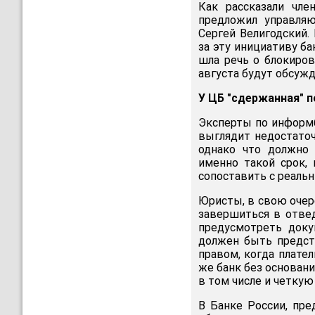
Как рассказали чл
предложил управляю
Сергей Велигодский.
за эту инициативу ба
шла речь о блокиров
августа будут обсуж
У ЦБ "сдержанная" п
Эксперты по информб
выглядит недостаточ
однако что должно 
именно такой срок,
сопоставить с реаль
Юристы, в свою очер
завершиться в отве
предусмотреть доку
должен быть предста
правом, когда плате
же банк без основан
в том числе и четку
В Банке России, пре