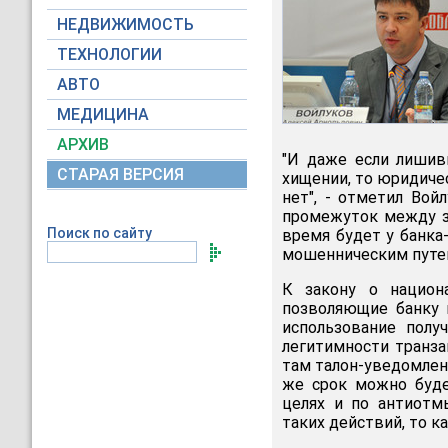
НЕДВИЖИМОСТЬ
ТЕХНОЛОГИИ
АВТО
МЕДИЦИНА
АРХИВ
"И даже если лишив
СТАРАЯ ВЕРСИЯ
хищении, то юридиче
нет", - отметил Вой
промежуток между за
Поиск по сайту
время будет у банка
мошенническим путе
К закону о национа
позволяющие банку п
использование полу
легитимности транза
там талон-уведомлен
же срок можно буде
целях и по антиотм
таких действий, то к