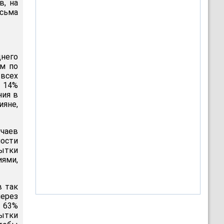
в, на
сьма
него
ом по
всех
В 14%
ния в
ияне,
учаев
ности
ытки
иями,
в так
через
 63%
пытки