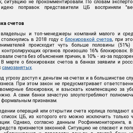
, ситуацию не прокомментировали. По словам эксперто
 идею поправок представители ЦБ восприняли "ве
вка счетов
 владельцы и топ-менеджеры компаний малого и сред
о столкнулись в 2018 году с
блокировкой счетов
, при эт
инимателей происходит чуть больше половины (51%) 
е контролирующих органов произошло 16% блокировок. 
овали счета без объяснения причин, в 10% - из-за подозре
В марте о блокировках счетов в банках заявили и росс
с
самозанятых
.
д угрозу доступ к деньгам на счетах и в большинстве сл
изнеса. При этом закон не предусматривает ответствен
авомерные блокировки, и взыскать компенсацию за уб
ожно. А сами банки зачастую злоупотребляют полномоч
о формальным признакам.
едении операций или открытии счета юрлица попадают 
список ЦБ, из которого его можно исключить только 
ации. Однако, согласно данным Росфинмониторинга, в
средств признается законной. Ситуацию не спасают и по