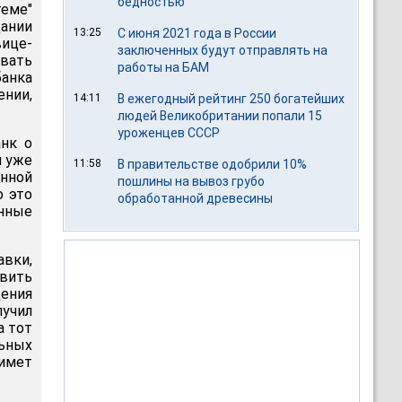
бедностью
теме"
ании
13:25
С июня 2021 года в России
вице-
заключенных будут отправлять на
ивать
работы на БАМ
банка
ении,
14:11
В ежегодный рейтинг 250 богатейших
людей Великобритании попали 15
уроженцев СССР
анк о
я уже
11:58
В правительстве одобрили 10%
енной
пошлины на вывоз грубо
о это
обработанной древесины
енные
вки,
овить
ения
лучил
а тот
ьных
римет