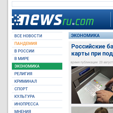
ЭКОНОМИКА
ВСЕ НОВОСТИ
ПАНДЕМИЯ
Российские б
В РОССИИ
карты при по
Российские банки п
Как пояснил вице-п
до 30 рабочих дней
возможно только в 
В МИРЕ
мошеннически спис
узнает о хищении, к
время публикации: 20 августа
ЭКОНОМИКА
Moscow-Live.ru / М
Ассоциация банков 
РЕЛИГИЯ
КРИМИНАЛ
СПОРТ
КУЛЬТУРА
ИНОПРЕССА
МНЕНИЯ