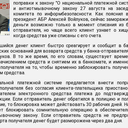
поправки к закону "О национальной платежной сис
и антиотмывочному закону 27 августа на засед
комитета по информбезопасности. Как пояснил 
президент АБР Алексей Войлуков, сейчас замораж
деньги возможно только в момент списания из 
отправителя, но чаще всего клиент узнает о хищ
когда средства уже списаны с его счета.
шийся денег клиент быстро среагирует и сообщит в б
ских оснований для возврата средств у банка-отправител
луков. В то же время, по его словам, существует врем
числением средств и снятием их в банкомате, и именн
-получателя на то, чтобы временно заблокировать получ
м средства.
льной платежной системе предлагается внести попра
олучателя без согласия клиента-плательщика приостан
чателем электронного средства платежа до подтвержд
кции. Если отправитель денег обратился в полицию и по
ие, то блокировка может действовать 30 рабочих дней. Н
т блокировать сомнительную операцию в обеспечител
ывочному закону. Если отправитель средств не предп
арта получателя денег будет разморожена через два дня.