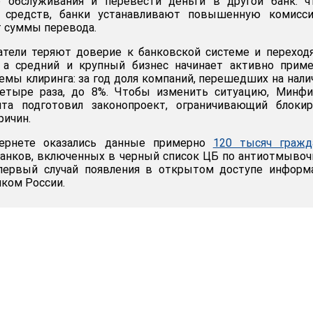
р обслуживания и перевести деньги в другой банк: ч
 средств, банки устанавливают повышенную комисс
т суммы перевода.
атели теряют доверие к банковской системе и переход
 а средний и крупный бизнес начинает активно приме
емы клиринга: за год доля компаний, перешедших на нал
четыре раза, до 8%. Чтобы изменить ситуацию, Минфи
та подготовил законопроект, ограничивающий блокир
ричин.
ернете оказались данные примерно
120 тысяч гражд
банков, включенных в черный список ЦБ по антиотмыво
 первый случай появления в открытом доступе информ
нком России.