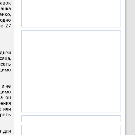
авок
анка
енко,
ходно
че 27
 дней
сяца,
сать
одимо
 и не
одимо
да он
ления
ю или
треть
а для