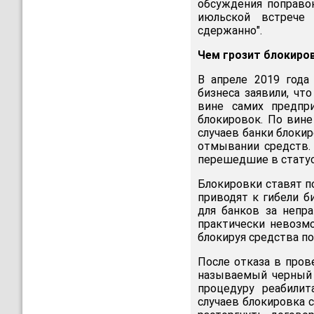
обсуждения поправок
июльской встрече
сдержанно".
Чем грозит блокиро
В апреле 2019 года
бизнеса заявили, чт
вине самих предпр
блокировок. По вин
случаев банки блокир
отмывании средств. 
перешедшие в стату
Блокировки ставят по
приводят к гибели б
для банков за непр
практически невозм
блокируя средства п
После отказа в пров
называемый черный 
процедуру реабилит
случаев блокировка 