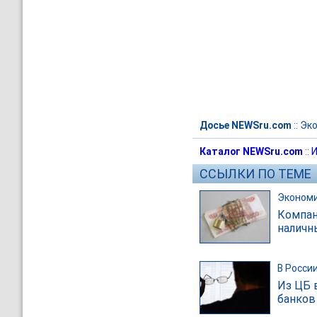
Досье NEWSru.com
::
Эк
Каталог NEWSru.com
::
И
ССЫЛКИ ПО ТЕМЕ
Эконом
Компан
наличн
В Росси
Из ЦБ 
банков