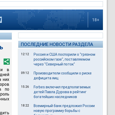
18+
ПОСЛЕДНИЕ НОВОСТИ РАЗДЕЛА
ь
12:12
Россия и США поспорили о "грязном
российском газе", поставляемом
через "Северный поток"
ки в
09:12
Производители сообщили о риске
 дней
дефицита яиц
а них
торов
15:26
Forbes включил предполагаемых
в по
детей Павла Дурова в рейтинг
 роль
богатейших наследников
нных
18:22
Всемирный банк предложил России
новую программу борьбы с
удить