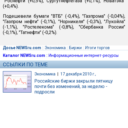
"Роснефти" (+0,5%), "Сургутнефтегаза" (+0,1%), "Новатэка"
(+0,4%).
Подешевели бумаги "ВТБ" (-0,4%), "Газпрома" (-0,04%),
"Газпром нефти" (-0,1%), "Норникеля" (-0,3%), "Лукойла"
(-1,1%), "Ростелекома" (-0,8%), "Сбербанка России"
(-0,1%), "Татнефти" (-0,2%).
Досье NEWSru.com
::
Экономика
::
Биржи
::
Итоги торгов
Каталог NEWSru.com
::
Информационные интернет-ресурсы
ССЫЛКИ ПО ТЕМЕ
Экономика
|
17 декабря 2010 г.,
Российские биржи закрыли пятницу
почти без изменений, за неделю -
подросли