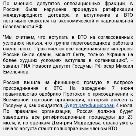
По мнению депутатов оппозиционных фракций, в
России была нарушена процедура ратификации
международного договора, и вступление в ВТО
негативно скажется на экономической и национальной
безопасности РФ.
"Мы считаем, что вступать в ВТО на согласованных
условиях нельзя, что группа переговорщиков работала
очень плохо. Практически все национальные интересы
России были сданы, может быть, только Украина на
более худших условиях вступала в организацию", -
заявил РИА Новости депутат Госдумы РФ эсер Михаил
Емельянов.
Россия вышла на финишную прямую в вопросе
присоединения к ВТО. На заседании 7 июня
правительство одобрило Протокол о присоединении к
Всемирной торговой организации, который внесен в
Госдуму и, как ожидается,
будет ратифицирован
4 июля.
По правилам организации, Россия должна будет
завершить все ратификационные процедуры до 23
июля, и, по оценкам Дмитрия Медведева, страна уже в
начале августа станет полноправным членом ВТО.