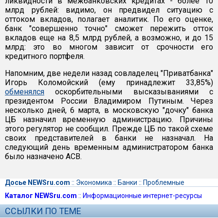
ликвидности в межбанковских кредитах - более 10
млрд рублей: видимо, он предвидел ситуацию с
оттоком вкладов, полагает аналитик. По его оценке,
банк "совершенно точно" сможет пережить отток
вкладов еще на 8,5 млрд рублей, а возможно, и до 15
млрд: это во многом зависит от срочности его
кредитного портфеля.
Напомним, две недели назад совладелец "Приватбанка"
Игорь Коломойский (ему принадлежит 33,85%)
обменялся
оскорбительными высказываниями с
президентом России Владимиром Путиным. Через
несколько дней, 6 марта, в московскую "дочку" банка
ЦБ назначил временную администрацию. Причины
этого регулятор не сообщил. Прежде ЦБ по такой схеме
своих представителей в банки не назначал. На
следующий день временным администратором банка
было назначено АСВ.
Досье NEWSru.com
::
Экономика
::
Банки
::
Проблемные
Каталог NEWSru.com
::
Информационные интернет-ресурсы
ССЫЛКИ ПО ТЕМЕ