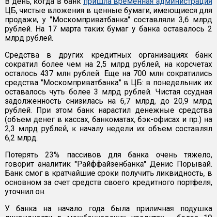
В день, когда в банк
пришла временная администрация
ЦБ, чистые вложения в ценные бумаги, имеющиеся для
продажи, у "Москомприватбанка" составляли 3,6 млрд
рублей. На 17 марта таких бумаг у банка оставалось 2
млрд рублей.
Средства в других кредитных организациях банк
сократил более чем на 2,5 млрд рублей, на корсчетах
осталось 437 млн рублей. Еще на 700 млн сократились
средства "Москомприватбанка" в ЦБ: в понедельник их
оставалось чуть более 3 млрд рублей. Чистая ссудная
задолженность снизилась на 6,7 млрд, до 20,9 млрд
рублей. При этом банк нарастил денежные средства
(объем денег в кассах, банкоматах, бэк-офисах и пр.) на
2,3 млрд рублей, к началу недели их объем составлял
6,2 млрд.
Потерять 23% пассивов для банка очень тяжело,
говорит аналитик "Райффайзенбанка" Денис Порывай.
Банк смог в кратчайшие сроки получить ликвидность, в
основном за счет средств своего кредитного портфеля,
уточнил он.
У банка на начало года была приличная подушка