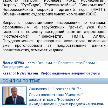
включая "Газпром", "Роснефть", РЖД, "Роснефтегаз",
"Алросу", "РусГидро", "Россельхозбанк", "Совкомфлот",
Новороссийский морской торговый порт (НМТП),
Объединенную судостроительную компанию (ОСК).
Вопрос о предоставлении информации по активам,
оформленным на зарубежных "дочек", уже был
включен в повестку заседаний советов директоров
"Ростелекома", "Транснефти", НМТП, АИЖК.
Государственная транспортная лизинговая компания
уже проголосовала за предоставление данных
правительству, отмечает издание.
Досье NEWSru.com
::
Экономика
::
Правительство России
::
Госпредприятия
Каталог NEWSru.com
::
Информационные интернет-ресурсы
ССЫЛКИ ПО ТЕМЕ
Экономика
|
11 сентября 2017 г.,
Сечин посоветовал "Системе"
расплатиться с "Роснефтью"
дивидендами и даже предложил помочь