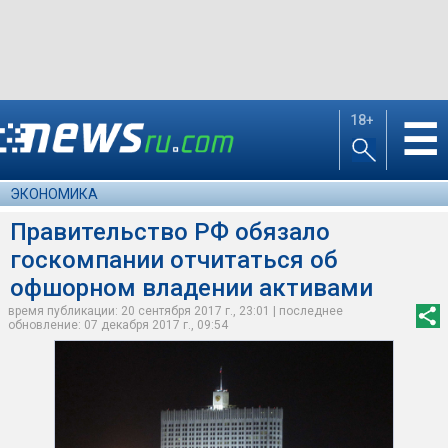
18+
☰
ЭКОНОМИКА
Правительство РФ обязало
госкомпании отчитаться об
офшорном владении активами
время публикации: 20 сентября 2017 г., 23:01 | последнее
обновление: 07 декабря 2017 г., 09:54