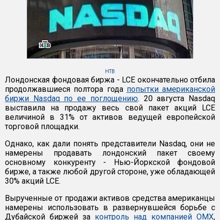
НТВ
Лондонская фондовая биржа - LCE окончательно отбила
продолжавшиеся полтора года
попытки американской
биржи Nasdaq по ее поглощению
. 20 августа Nasdaq
выставила на продажу весь свой пакет акций LCE
величиной в 31% от активов ведущей европейской
торговой площадки.
Однако, как дали понять представители Nasdaq, они не
намерены продавать лондонский пакет своему
основному конкуренту - Нью-Йоркской фондовой
бирже, а также любой другой стороне, уже обладающей
30% акций LCE.
Вырученные от продажи активов средства американцы
намерены использовать в развернувшейся борьбе с
Дубайской биржей за
контроль над компанией OMX
,