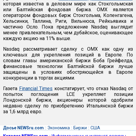
которая известна в деловом мире как Стокгольмская
или Балтийская фондовая биржа. OMX является
оператором фондовых бирж Стокгольма, Копенгагена,
Хельсинки, Таллина, Риги, Вильнюса, Рейкьявика и
частично Осло. Пока предложение Nasdaq выглядит
менее привлекательным, чем дубайское, оценивающее
каждую акцию на 11% выше.
Nasdaq рассматривает сделку с ОМХ как одну из
ключевых для укрепления позиций в Европе. По
словам главы американской биржи Боба Грейфелда,
финансовые технологии Балтийской биржи лучше
защищены в условиях обостряющейся в Европе
конкуренции в торгах акциями.
Газета
Financial Times
констатирует, что отказ Nasdaq от
попыток поглощения LCE укрепляет позиции
Лондонской биржи, акционеры которой одобрили
недавно сделку по приобретению Итальянской биржи
за 1,6 млрд евро.
Досье NEWSru.com
::
Экономика
::
Биржи
::
США
Каталог NEWSru.com
::
Информационные интернет-ресурсы