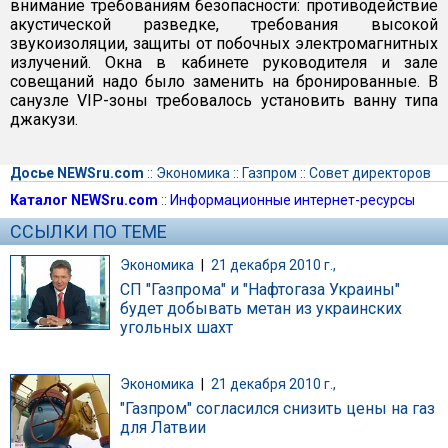
внимание требованиям безопасности: противодействие
акустической разведке, требования высокой
звукоизоляции, защиты от побочных электромагнитных
излучений. Окна в кабинете руководителя и зале
совещаний надо было заменить на бронированные. В
санузле VIP-зоны требовалось установить ванну типа
джакузи.
Досье NEWSru.com
::
Экономика
::
Газпром
::
Совет директоров
Каталог NEWSru.com
::
Информационные интернет-ресурсы
ССЫЛКИ ПО ТЕМЕ
Экономика
|
21 декабря 2010 г.,
СП "Газпрома" и "Нафтогаза Украины"
будет добывать метан из украинских
угольных шахт
Экономика
|
21 декабря 2010 г.,
"Газпром" согласился снизить цены на газ
для Латвии