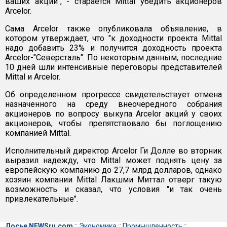
ваших акций", - старается Mittal убедить акционеров
Arcelor.
Сама Arcelor также опубликовала объявление, в
котором утверждает, что "к доходности проекта Mittal
надо добавить 23% и получится доходность проекта
Arcelor-"Северсталь". По некоторым данным, последние
10 дней шли интенсивные переговоры представителей
Mittal и Arcelor.
Об определенном прогрессе свидетельствует отмена
назначенного на среду внеочередного собрания
акционеров по вопросу выкупа Arcelor акций у своих
акционеров, чтобы препятствовало бы поглощению
компанией Mittal.
Исполнительный директор Arcelor Ги Долле во вторник
выразил надежду, что Mittal может поднять цену за
европейскую компанию до 27,7 млрд долларов, однако
хозяин компании Mittal Лакшми Миттал отверг такую
возможность и сказал, что условия "и так очень
привлекательные".
Досье NEWSru.com
::
Экономика
::
Промышленность
::