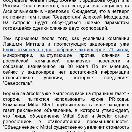
Обсуждать новые предложения Мордашова будут и в
России. Стало известно, что сегодня ряд акционеров
Arcelor выехали в Череповец. Ожидается, что в четверг
их примет там глава "Северстали" Алексей Мордашов.
На встрече будут обсуждаться новые параметры
готовящейся сделки слияния двух корпораций.
Тем временем после того, как усилиями компании
Лакшми Миттала и протестующих акционеров уже
было отменено одно собрание акционеров 21 июня
,
миноритарии, выступающие против слияния с
российской компанией, планируют перенести и
собрание, назначенное на 30 июня. По их мнению,
сейчас у акционеров нет достаточной информации
относительно условий, которые предлагает
"Северсталь".
Борьба за Arcelor уже выплеснулась на страницы газет -
стороны пытаются использовать яркие PR-ходы.
Компания Mittal Steel опубликовала в ряде западных
газет рекламное объявление, в котором утверждает,
что "лишь объединение Mittal Steel и Arcelor станет
революцией в сталелитейной промышленности".
"Объединение с Mittal существенно увеличит стоимость