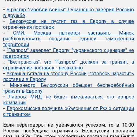
-
В разгар "газовой войны" Лукашенко заверил Россию
в дружбе
-
Белоруссия не пустит газ в Европу в случае
ограничения поставок
-
СМИ: Москва пытается заставить Минск
разблокировать создание единой таможенной
территории
-
"Газпром" заверяет Европу: "украинского сценария" не
повторится
-
"Белтрансгаз": это "Газпром" должен за транзит, а
ограничение поставок - незаконно
-
Украина встала на сторону России, готовясь нарастить
поставки в Европу
-
Минэнерго Белоруссии обещает бесперебойный
транзит в Европу
-
Лавров: МИД не будет вмешиваться, это вопрос
компаний
-
Еврокомиссия получила объяснения от РФ о ситуации
с транзитом
Если переговоры не увенчаются успехом, то в 10:00
Россия пообещала ограничить Белоруссии поставки
газа на 85%. При этом экспортные поставки газа будут