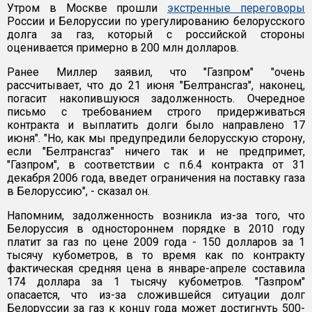
Утром в Москве прошли
экстренные переговоры
России и Белоруссии по урегулированию белорусского
долга за газ, который с российской стороны
оценивается примерно в 200 млн долларов.
Ранее Миллер заявил, что "Газпром" "очень
рассчитывает, что до 21 июня "Белтрансгаз", наконец,
погасит накопившуюся задолженность. Очередное
письмо с требованием строго придерживаться
контракта и выплатить долги было направлено 17
июня". "Но, как мы предупредили белорусскую сторону,
если "Белтрансгаз" ничего так и не предпримет,
"Газпром", в соответствии с п.6.4 контракта от 31
декабря 2006 года, введет ограничения на поставку газа
в Белоруссию", - сказал он.
Напомним, задолженность возникла из-за того, что
Белоруссия в одностороннем порядке в 2010 году
платит за газ по цене 2009 года - 150 долларов за 1
тысячу кубометров, в то время как по контракту
фактическая средняя цена в январе-апреле составила
174 доллара за 1 тысячу кубометров. "Газпром"
опасается, что из-за сложившейся ситуации долг
Белоруссии за газ к концу года может достигнуть 500-