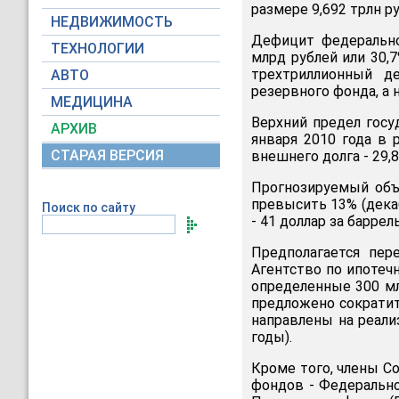
размере 9,692 трлн ру
НЕДВИЖИМОСТЬ
Дефицит федерально
ТЕХНОЛОГИИ
млрд рублей или 30,
трехтриллионный д
АВТО
резервного фонда, а 
МЕДИЦИНА
Верхний предел госу
АРХИВ
января 2010 года в 
СТАРАЯ ВЕРСИЯ
внешнего долга - 29,8
Прогнозируемый объ
превысить 13% (декаб
Поиск по сайту
- 41 доллар за баррель
Предполагается пер
Агентство по ипотеч
определенные 300 мл
предложено сократит
направлены на реал
годы).
Кроме того, члены 
фондов - Федерально