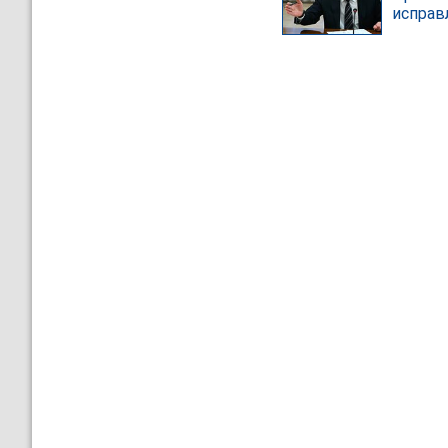
испра