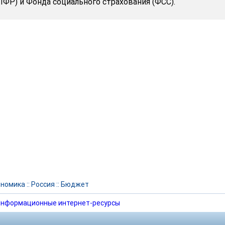
ПФР) и Фонда социального страхования (ФСС).
ономика
::
Россия
::
Бюджет
нформационные интернет-ресурсы