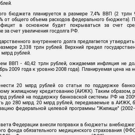
блей.
го бюджета планируется в размере 7,4% ВВП (2 трлн 
7% от общего объема расходов федерального бюджета). 
ефицит в основном будет покрываться за счет сре
не за счет увеличения госдолга РФ.
дарственного внутреннего долга предлагается утвердить
размере 2,338 трлн рублей. Верхний предел государстве
 млрд рублей.
ем ВВП - 40,42 трлн рублей, ожидаемая инфляция не д
рь 2009 года к уровню 2008 года). Планируемая цена на 
.
енести 20 млрд рублей со статьи по поддержке банко
ному жилищному кредитованию (АИЖК). Таким образом, 
рд рублей на поддержку банковской системы РФ на 200
ь до 280 млрд. 20 млрд рублей, передаваемые в АИЖК, 
изацию федеральной целевой программы "Жилище" (2002
Совета Федерации внесли поправки в бюджеты внебюдж
го фонда обязательного медицинского страхования (ФФ