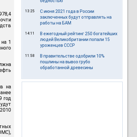
бедностью
13:25
С июня 2021 года в России
978,4
заключенных будут отправлять на
Почти
работы на БАМ
дств
14:11
В ежегодный рейтинг 250 богатейших
людей Великобритании попали 15
 на 1
уроженцев СССР
нного
11:58
В правительстве одобрили 10%
пошлины на вывоз грубо
олжна
обработанной древесины
нефть
в на
ранее
9 год
будут
-2010
етных
ОМС),