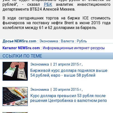
рублей", - сказал
РБК
аналитик инвестиционного
департамента ВТБ24 Алексей Михеев.
В ходе сегодняшних торгов на бирже ICE стоимость
фьючерсов на поставку нефти Brent в июне 2015 года
колеблется между 61 и 62 долларами за баррель.
Досье NEWSru.com
::
Экономика
::
Валюта
::
Рубль
Каталог NEWSru.com
::
Информационные интернет-ресурсы
ССЫЛКИ ПО ТЕМЕ
Экономика
|
21 апреля 2015 г.,
Биржевой курс доллара поднялся выше
54 рублей, евро - выше 58 рублей
Экономика
|
20 апреля 2015 г.,
Курс доллара превысил 53 рубля после
решения Центробанка о валютном репо