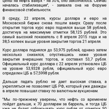
цены на нефть вверх - на 30%, оно закончилось. Сейчас
началась стабилизация", - заявила она на Форуме
финансовой стабильности.
В среду, 22 апреля, курсы доллара и евро на
Московской бирже снова пошли вверх. Сразу после
открытия торгов курс евро поднялся выше 58 рублей,
достигнув на максимуме отметки 58,125 рублей. Это
самый высокий показатель с 8 апреля 2015 года и на
38,5 копеек выше уровня закрытия торгов 21 апреля.
Курс доллара поднялся до 53,975 рублей, однако затем
несколько снизился, опустившись ниже уровня
закрытия вчерашних торгов, и составил 53,7 рубля.
Официальный курс доллара с 22 апреля установлен ЦБ
на уровне 53,9328 рубля, официальный курс евро
определен ЦБ в 57,5998 рубля.
Дальше падать рублю не дает высокая ставка, а
укрепляться не позволяет ЦБ РФ, который уже дважды
в апреле повышал ставку по валютным аукционам.
"Мы по-прежнему уверены, что нефть со временем
пойдет дальше, к 70 долларам за баррель, и тогда ЦБ
уже не будет отбрасывать курс рубля от отметки 50