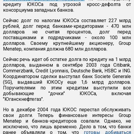
кредиту ЮКОСа под угрозой кросс-дефолта от
консорциума западных банков.
Сейчас долг по налогам ЮКОСа составляет 227 млрд
рублей, долг перед банками-кредиторами - 470 млн
долларов не считая процентов, долг перед
поставщиками и подрядчиками - около 100 млн
долларов. Своему крупнейшему акционеру, Group
Menatep, компания должна 680 млн долларов.
Сейчас речь идет об остатке долга по кредиту на 1 млрд
долларов, выданном в сентябре 2003 года Citibank,
Commerzbank, Credit Lyonnais, Deutsche Bank, HSBC и ING.
Координатором сделки выступал банк Societe Generale
(SG), выдавший ЮКОСу еще 1,6 млрд долларов.
Поручителями по этим кредитам выступили все
добывающие "дочки" ЮКОСа, включая
"Юганскнефтегаз".
Но в декабре 2004 года ЮКОС перестал обслуживать
свои долги. Теперь финансовые интересы Group
Menatep и банков-кредиторов совпали. Однако, не
исключено, что лишь временно. Дело в том, что банки
ранее объявляли о том, что
готовы добиваться