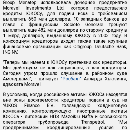
Group Menatep использовала дочернее предприятие
Moravel Investments Ltd, которое предоставляло
кредиты ЮКОСу, для подачи иска с требованием
выплатить 650 млн долларов. 10 западных банков во
главе с французским Societe Generale требуют
выплатить еще 482 млн долларов по старому кредиту в
1 млрд долларов, выданному ЮКОСу в 2003 году. В
консорциум кредиторов входят также такие крупные
финансовые организации, как Citigroup, Deutsche Bank,
ING NV.
"Теперь мы имеем к ЮКОСу претензии как кредиторы.
Мы действуем не как акционеры, а как кредиторы.
Сегодня утром прошло слушание в районном суде
Амстердама", - цитирует
"Росбалт"
Алларда Хьюзинга,
адвоката Moravel.
В условиях, когда российские активы ЮКОСа находятся
вне зоны досягаемости, кредиторы подали в суд на
YUKOS Finance B.V., голландскую холдинговую
компанию, контролирующую иностранные активы
ЮКОСа - литовский НПЗ Mazeikiu Nafta и словакского
оператора трубопровода Transpetrol. "Мы
предпринимаем координированные усилия по