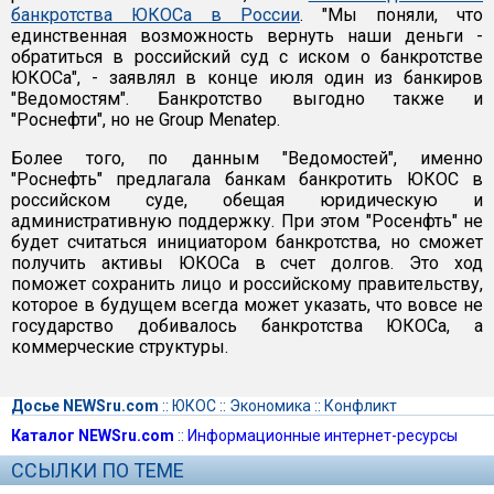
банкротства ЮКОСа в России
. "Мы поняли, что
единственная возможность вернуть наши деньги -
обратиться в российский суд с иском о банкротстве
ЮКОСа", - заявлял в конце июля один из банкиров
"Ведомостям". Банкротство выгодно также и
"Роснефти", но не Group Menatep.
Более того, по данным "Ведомостей", именно
"Роснефть" предлагала банкам банкротить ЮКОС в
российском суде, обещая юридическую и
административную поддержку. При этом "Росенфть" не
будет считаться инициатором банкротства, но сможет
получить активы ЮКОСа в счет долгов. Это ход
поможет сохранить лицо и российскому правительству,
которое в будущем всегда может указать, что вовсе не
государство добивалось банкротства ЮКОСа, а
коммерческие структуры.
Досье NEWSru.com
::
ЮКОС
::
Экономика
::
Конфликт
Каталог NEWSru.com
::
Информационные интернет-ресурсы
ССЫЛКИ ПО ТЕМЕ