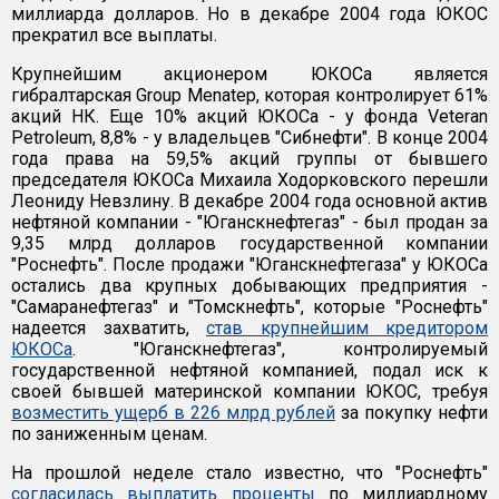
миллиарда долларов. Но в декабре 2004 года ЮКОС
прекратил все выплаты.
Крупнейшим акционером ЮКОСа является
гибралтарская Group Menatep, которая контролирует 61%
акций НК. Еще 10% акций ЮКОСа - у фонда Veteran
Petroleum, 8,8% - у владельцев "Сибнефти". В конце 2004
года права на 59,5% акций группы от бывшего
председателя ЮКОСа Михаила Ходорковского перешли
Леониду Невзлину. В декабре 2004 года основной актив
нефтяной компании - "Юганскнефтегаз" - был продан за
9,35 млрд долларов государственной компании
"Роснефть". После продажи "Юганскнефтегаза" у ЮКОСа
остались два крупных добывающих предприятия -
"Самаранефтегаз" и "Томскнефть", которые "Роснефть"
надеется захватить,
став крупнейшим кредитором
ЮКОСа
. "Юганскнефтегаз", контролируемый
государственной нефтяной компанией, подал иск к
своей бывшей материнской компании ЮКОС, требуя
возместить ущерб в 226 млрд рублей
за покупку нефти
по заниженным ценам.
На прошлой неделе стало известно, что "Роснефть"
согласилась выплатить проценты
по миллиардному