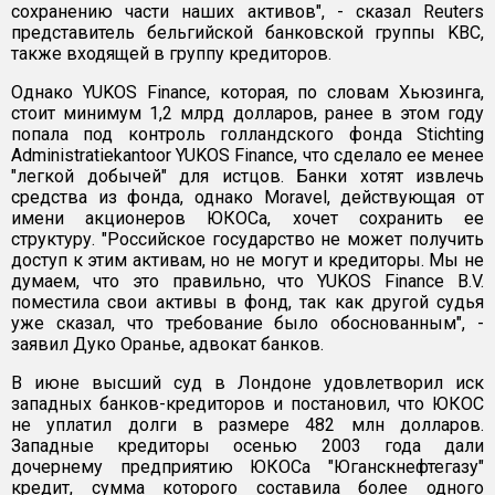
сохранению части наших активов", - сказал Reuters
представитель бельгийской банковской группы KBC,
также входящей в группу кредиторов.
Однако YUKOS Finance, которая, по словам Хьюзинга,
стоит минимум 1,2 млрд долларов, ранее в этом году
попала под контроль голландского фонда Stichting
Administratiekantoor YUKOS Finance, что сделало ее менее
"легкой добычей" для истцов. Банки хотят извлечь
средства из фонда, однако Moravel, действующая от
имени акционеров ЮКОСа, хочет сохранить ее
структуру. "Российское государство не может получить
доступ к этим активам, но не могут и кредиторы. Мы не
думаем, что это правильно, что YUKOS Finance B.V.
поместила свои активы в фонд, так как другой судья
уже сказал, что требование было обоснованным", -
заявил Дуко Оранье, адвокат банков.
В июне высший суд в Лондоне удовлетворил иск
западных банков-кредиторов и постановил, что ЮКОС
не уплатил долги в размере 482 млн долларов.
Западные кредиторы осенью 2003 года дали
дочернему предприятию ЮКОСа "Юганскнефтегазу"
кредит, сумма которого составила более одного