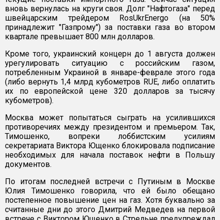
вновь вернулась на круги своя. Долг "Нафтогаза" перед
швейцарским трейдером RosUkrEnergo (на 50%
принадлежит "Газпрому") за поставки газа во втором
квартале превышает 800 млн долларов.
Кроме того, украинский концерн до 1 августа должен
урегулировать ситуацию с российским газом,
потребленным Украиной в январе-феврале этого года
(либо вернуть 1,4 млрд кубометров RUE, либо оплатить
их по европейской цене 320 долларов за тысячу
кубометров).
Москва может попытаться сыграть на усилившихся
противоречиях между президентом и премьером. Так,
Тимошенко, вопреки лоббистским усилиям
секретариата Виктора Ющенко блокировала подписание
необходимых для начала поставок нефти в Польшу
документов.
По итогам последней встречи с Путиным в Москве
Юлия Тимошенко говорила, что ей было обещано
постепенное повышение цен на газ. Хотя буквально за
считанные дни до этого Дмитрий Медведев на первой
встрече с Виктором Ющенко в Стрельне предупреждал