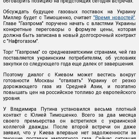
обговорить позицию на предстоящих сегодня встречах.
Обсуждать будущее газовых поставок на Украину
Миллер будет с Тимошенко, считает
"Время новостей"
.
Главе "Газпрома" поручено начать с властями Украины
конкретные переговоры о формуле цены, которая
должна быть записана в новый долгосрочный контракт
с "Нафтогазом".
Торг "Газпрома" со среднеазиатскими странами, чей газ
поставляется украинским потребителям, об условиях
закупки со следующего года еще далек от завершения.
Поэтому диалог с Киевом может вестись вокруг
готовности Москвы "отвязать" Украину от резко
дорожающего газа из Средней Азии, и поэтапно
повышать цен на российское топливо до европейского
уровня.
У Владимира Путина установился весьма плотный
контакт с Юлией Тимошенко. Всего за два месяца
своего премьерства он встретился с украинской
коллегой дважды. После второй встречи он даже
заявил, что у Киева впервые нет задолженности за
текущие поставки импортного газа. Сейчас ситуация