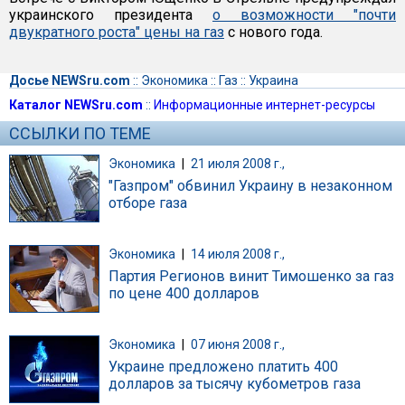
украинского президента
о возможности "почти
двукратного роста" цены на газ
с нового года.
Досье NEWSru.com
::
Экономика
::
Газ
::
Украина
Каталог NEWSru.com
::
Информационные интернет-ресурсы
ССЫЛКИ ПО ТЕМЕ
Экономика
|
21 июля 2008 г.,
"Газпром" обвинил Украину в незаконном
отборе газа
Экономика
|
14 июля 2008 г.,
Партия Регионов винит Тимошенко за газ
по цене 400 долларов
Экономика
|
07 июня 2008 г.,
Украине предложено платить 400
долларов за тысячу кубометров газа