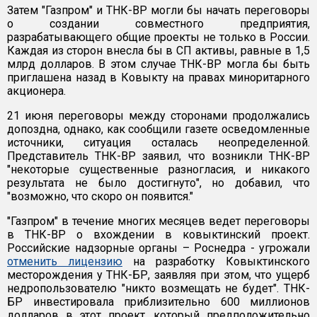
Затем "Газпром" и ТНК-ВР могли бы начать переговоры
о создании совместного предприятия,
разрабатывающего общие проекты не только в России.
Каждая из сторон внесла бы в СП активы, равные в 1,5
млрд долларов. В этом случае ТНК-ВР могла бы быть
приглашена назад в Ковыкту на правах миноритарного
акционера.
21 июня переговоры между сторонами продолжались
допоздна, однако, как сообщили газете осведомленные
источники, ситуация осталась неопределенной.
Представитель ТНК-ВР заявил, что возникли ТНК-ВР
"некоторые существенные разногласия, и никакого
результата не было достигнуто", но добавил, что
"возможно, что скоро он появится."
"Газпром" в течение многих месяцев ведет переговоры
в ТНК-ВР о вхождении в ковыктинский проект.
Российские надзорные органы – Роснедра - угрожали
отменить лицензию
на разработку Ковыктинского
месторождения у ТНК-БР, заявляя при этом, что ущерб
недропользователю "никто возмещать не будет". ТНК-
БР инвестировала приблизительно 600 миллионов
долларов в этот проект, который предположительно