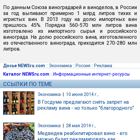
По данным Союза виноградарей и виноделов, в России
за год выпивают примерно 1 млрд литров тихих и
игристых вин. В 2013 году на долю импортных вин
пришлось 45%. Порядка 560-570 млн литров вина
изготовлено из импортного сырья и российского
винограда. На долю российского вина, изготовленного
из отечественного винограда, приходится 270-280 млн
литров.
Досье NEWSru.com
::
Экономика
::
Россия
::
Реклама
Каталог NEWSru.com
::
Информационные интернет-ресурсы
ССЫЛКИ ПО ТЕМЕ
Экономика
|
10 июня 2014 г.,
В Госдуме предлагают снять запрет на
рекламу вина - но только "благородного"
Экономика
|
28 мая 2014 г.,
Медведев реабилитировал вино - его
можно будет рекламировать как