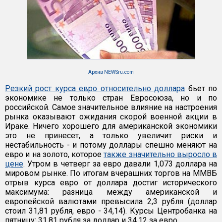
Архив NEWSru.com
Резкий рост курса евро относительно доллара
бьет по
экономике не только стран Евросоюза, но и по
российской. Самое значительное влияние на настроения
рынка оказывают ожидания скорой военной акции в
Ираке. Ничего хорошего для американской экономики
это не принесет, а только увеличит риски и
нестабильность - и потому доллары спешно меняют на
евро и на золото, которое
также значительно выросло в
цене
. Утром в четверг за евро давали 1,073 доллара на
мировом рынке. По итогам вчерашних торгов на ММВБ
отрыв курса евро от доллара достиг исторического
максимума: разница между американской и
европейской валютами превысила 2,3 рубля (доллар
стоил 31,81 рубля, евро - 34,14). Курсы Центробанка на
пятницу: 31,81 рубля за доллар и 34,12 за евро.