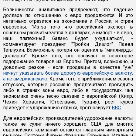
Большинство аналитиков предрекают, что падение
доллара по отношению к евро продолжится. И это
негативно отразится на экономике и России, и стран
еврозоны. "Из-за того что российский экспорт в
основном рассчитывается в долларах, а импорт - в евро,
наш платежный баланс будет ухудшаться", -
комментирует президент "Тройки Диалог" Павел
Теплухин. Возможные потери он оценил в "миллиарды
долларов". Кроме того, это означает и некоторое
подорожание товаров из Европы. Притом, возможно, и
довольно резкое - если продавцы в качестве "у.е."
начнут указывать более дорогую европейскую валюту,
а не американскую
. Кроме того, с приближением сезона
отпусков, которые россияне предпочитают проводить
либо в странах зоны евро, либо в государствах, чья
экономика очень тесно связана с европейской (Кипр,
Чехия, Хорватия, Югославия, Турция), рост курса
приведет к удорожанию отдыха, прогнозирует
ВВС
.
Для европейских производителей удорожание валюты
также не сулит ничего хорошего. США для многих
европейских компаний остаются главным импортным
рынком. Поэтому фирмы Франции, Германии, Италии и