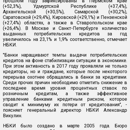
прошлом году зафиксированы в Пермском крае
(+52,3%), Удмуртской Республике (+37,4%),
Архангельской (+30,5%), Самарской (+30,2%),
Саратовской (+29,4%), Кировской (+29,1%) и Пензенской
(+27,4%) областях, а также в Ставропольском крае
(+26,4%). В Москве и Санкт-Петербурге количество
выданных потребительских кредитов за год
увеличилось на 23,1% и 1,9% соответственно, отмечает
НБКИ.
"Банки наращивают темпы выдачи потребительских
кредитов на фоне стабилизации ситуации в экономике.
При этом активность в 2017 году проявляли не только
кредиторы, но и граждане, которые после некоторого
перерыва охотнее обращались в банки за кредитами.
Среди прочих причин необходимо отметить снижение в
последнее время уровня процентных ставок по
розничным кредитам, а также эффективное
управление банками кредитным риском, которое
сводит к минимуму их потери от кредитования", -
поясняет генеральный директор НБКИ Александр
Викулин.
НБКИ было создано в марте 2005 года. Бюро