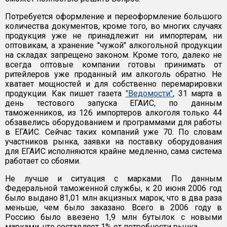
Потребуется оформление и переоформление большого
количества документов, кроме того, во многих случаях
продукция уже не принадлежит ни импортерам, ни
оптовикам, а хранение "чужой" алкогольной продукции
на складах запрещено законом. Кроме того, далеко не
всегда оптовые компании готовы принимать от
ритейлеров уже проданный им алкоголь обратно. Не
хватает мощностей и для собственно перемарировки
продукции. Как пишет газета
"Ведомости"
, 31 марта в
день тестового запуска ЕГАИС, по данным
таможенников, из 126 импортеров алкоголя только 44
обзавелись оборудованием и программами для работы
в ЕГАИС. Сейчас таких компаний уже 70. По словам
участников рынка, заявки на поставку оборудования
для ЕГАИС исполняются крайне медленно, сама система
работает со сбоями.
Не лучше и ситуация с марками. По данным
Федеральной таможенной службы, к 20 июня 2006 год
было выдано 81,01 млн акцизных марок, что в два раза
меньше, чем было заказано. Всего в 2006 году в
Россию было ввезено 1,9 млн бутылок с новыми
марками, что составляет 1% от потребности рынка.