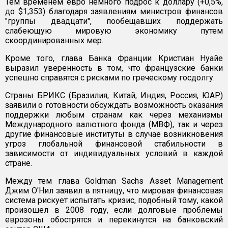
Тем временем евро немного подрос к доллару (+0,5%,
до $1,353) благодаря заявлениям министров финансов
"группы двадцати", пообещавших поддержать
слабеющую мировую экономику путем
скоординированных мер.
Кроме того, глава Банка Франции Кристиан Нуайе
выразил уверенность в том, что французские банки
успешно справятся с рисками по греческому госдолгу.
Страны БРИКС (Бразилия, Китай, Индия, Россия, ЮАР)
заявили о готовности обсуждать возможность оказания
поддержки любым странам как через механизмы
Международного валютного фонда (МВФ), так и через
другие финансовые институты в случае возникновения
угроз глобальной финансовой стабильности в
зависимости от индивидуальных условий в каждой
стране.
Между тем глава Goldman Sachs Asset Management
Джим О'Нил заявил в пятницу, что мировая финансовая
система рискует испытать кризис, подобный тому, какой
произошел в 2008 году, если долговые проблемы
еврозоны обострятся и перекинутся на банковский