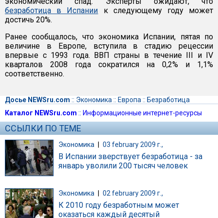
экономический спад. Эксперты ожидают, что
безработица в Испании
к следующему году может
достичь 20%.
Ранее сообщалось, что экономика Испании, пятая по
величине в Европе, вступила в стадию рецессии
впервые с 1993 года. ВВП страны в течение III и IV
кварталов 2008 года сократился на 0,2% и 1,1%
соответственно.
Досье NEWSru.com
::
Экономика
::
Европа
::
Безработица
Каталог NEWSru.com
::
Информационные интернет-ресурсы
ССЫЛКИ ПО ТЕМЕ
Экономика
|
03 february 2009 г.,
В Испании зверствует безработица - за
январь уволили 200 тысяч человек
Экономика
|
02 february 2009 г.,
К 2010 году безработным может
оказаться каждый десятый