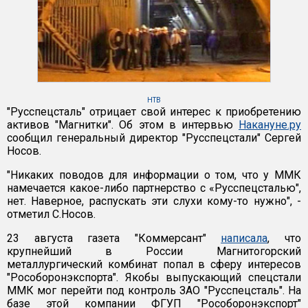
НТВ
"Русспецсталь" отрицает свой интерес к приобретению
активов "Магнитки". Об этом в интервью
Накануне.ру
сообщил генеральный директор "Русспецстали" Сергей
Носов.
"Никаких поводов для информации о том, что у ММК
намечается какое-либо партнерство с «Русспецсталью",
нет. Наверное, распускать эти слухи кому-то нужно", -
отметил С.Носов.
23 августа газета "Коммерсант"
написала
, что
крупнейший в России Магнитогорский
металлургический комбинат попал в сферу интересов
"Рособоронэкспорта". Якобы выпускающий спецстали
ММК мог перейти под контроль ЗАО "Русспецсталь". На
базе этой компании ФГУП "Рособоронэкспорт"