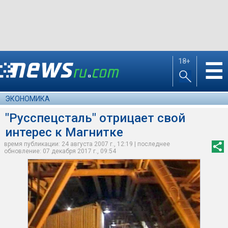
18+
☰
ЭКОНОМИКА
"Русспецсталь" отрицает свой
интерес к Магнитке
время публикации: 24 августа 2007 г., 12:19 | последнее
обновление: 07 декабря 2017 г., 09:54