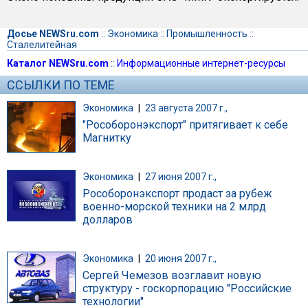
Досье NEWSru.com
::
Экономика
::
Промышленность
::
Сталелитейная
Каталог NEWSru.com
::
Информационные интернет-ресурсы
ССЫЛКИ ПО ТЕМЕ
Экономика
|
23 августа 2007 г.,
"Рособоронэкспорт" притягивает к себе
Магнитку
Экономика
|
27 июня 2007 г.,
Рособоронэкспорт продаст за рубеж
военно-морской техники на 2 млрд
долларов
Экономика
|
20 июня 2007 г.,
Сергей Чемезов возглавит новую
структуру - госкорпорацию "Российские
технологии"