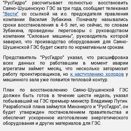
"РусГидро" рассчитывает полностью восстановить
Саяно-Шушенскую ГЭС за три года, сообщает телеканал
"Вести"
со ссылкой на и.о. председателя правления
компании Василия Зубакина. Поначалу назывались
сроки восстановления в 4-5 лет, но сейчас, по словам
Зубакина, проведены переговоры с руководством
компании "Силовые машины", руководитель которой
заверил, что производство оборудования для Саяно-
Шушенской ГЭС будет сжато по нормативным срокам.
Представитель "РусГидро" указал, что расшифровка
всех данных по работавшим в момент аварии
агрегатам займет месяц, что несколько затормозит
работу проектировщиков, но
к наступлению холодов
у
машинного зала уже появится тепловой контур.
План по восстановлению Саяно-Шушенской ГЭС
должен быть готов в течение шести недель, указал
побывавший на ГЭС премьер-министр Владимир Путин.
Разработкой плана займутся Минэнерго и "РусГидро", он
будет утвержден постановлением правительства и
обеспечит ускоренное изготовление энергетического
оборудования и других материалов для ГЭС.