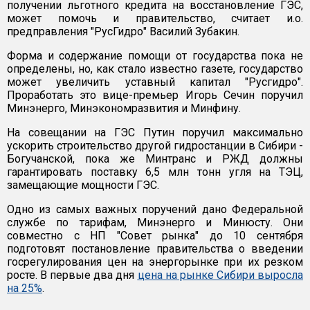
получении льготного кредита на восстановление ГЭС,
может помочь и правительство, считает и.о.
предправления "РусГидро" Василий Зубакин.
Форма и содержание помощи от государства пока не
определены, но, как стало известно газете, государство
может увеличить уставный капитал "Русгидро".
Проработать это вице-премьер Игорь Сечин поручил
Минэнерго, Минэкономразвития и Минфину.
На совещании на ГЭС Путин поручил максимально
ускорить строительство другой гидростанции в Сибири -
Богучанской, пока же Минтранс и РЖД должны
гарантировать поставку 6,5 млн тонн угля на ТЭЦ,
замещающие мощности ГЭС.
Одно из самых важных поручений дано Федеральной
службе по тарифам, Минэнерго и Минюсту. Они
совместно с НП "Совет рынка" до 10 сентября
подготовят постановление правительства о введении
госрегулирования цен на энергорынке при их резком
росте. В первые два дня
цена на рынке Сибири выросла
на 25%
.