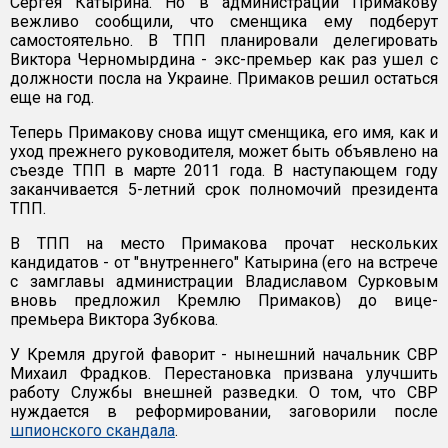
Сергея Катырина. Но в администрации Примакову
вежливо сообщили, что сменщика ему подберут
самостоятельно. В ТПП планировали делегировать
Виктора Черномырдина - экс-премьер как раз ушел с
должности посла на Украине. Примаков решил остаться
еще на год.
Теперь Примакову снова ищут сменщика, его имя, как и
уход прежнего руководителя, может быть объявлено на
съезде ТПП в марте 2011 года. В наступающем году
заканчивается 5-летний срок полномочий президента
ТПП.
В ТПП на место Примакова прочат нескольких
кандидатов - от "внутреннего" Катырина (его на встрече
с замглавы администрации Владиславом Сурковым
вновь предложил Кремлю Примаков) до вице-
премьера Виктора Зубкова.
У Кремля другой фаворит - нынешний начальник СВР
Михаил Фрадков. Перестановка призвана улучшить
работу Службы внешней разведки. О том, что СВР
нуждается в реформировании, заговорили после
шпионского скандала
.