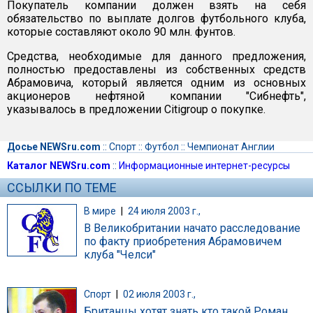
Покупатель компании должен взять на себя
обязательство по выплате долгов футбольного клуба,
которые составляют около 90 млн. фунтов.
Средства, необходимые для данного предложения,
полностью предоставлены из собственных средств
Абрамовича, который является одним из основных
акционеров нефтяной компании "Сибнефть",
указывалось в предложении Citigroup о покупке.
Досье NEWSru.com
::
Спорт
::
Футбол
::
Чемпионат Англии
Каталог NEWSru.com
::
Информационные интернет-ресурсы
ССЫЛКИ ПО ТЕМЕ
В мире
|
24 июля 2003 г.,
В Великобритании начато расследование
по факту приобретения Абрамовичем
клуба "Челси"
Спорт
|
02 июля 2003 г.,
Британцы хотят знать кто такой Роман