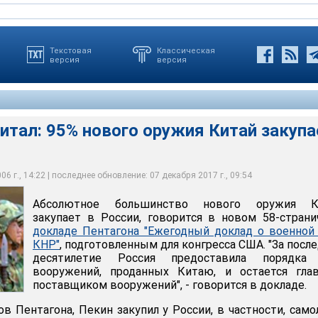
Текстовая
Классическая
версия
версия
итал: 95% нового оружия Китай закупа
го оружия Китай закупает в России
6 г., 14:22 | последнее обновление: 07 декабря 2017 г., 09:54
Абсолютное большинство нового оружия К
закупает в России, говорится в новом 58-стран
докладе Пентагона "Ежегодный доклад о военной
КНР"
, подготовленным для конгресса США. "За посл
десятилетие Россия предоставила порядка
вооружений, проданных Китаю, и остается гла
поставщиком вооружений", - говорится в докладе.
в Пентагона, Пекин закупил у России, в частности, сам