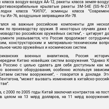
ы класса воздух-воздух АА-12, ракеты класса земля-возду
 противокорабельные крылатые ракеты 3M-54E (SS-N-27
лодки класса "КИЛО", эсминцы класса "Современн
ты Ил-76, воздушные заправщики Ил-78.
агался на важные российские компоненты для нескол
мм по производству оружия. В некоторых случаях даже
оизводство российских оружейных систем", - цитирует д
кументе указывается, что Россия продолжает сотруднич
ким, конструкторским и материально-техническим вопр
льное число оружейных и космических систем.
канских военных аналитиков, Россия историч
передачи Китаю новейших систем вооружения. "Однако 
а Россию с целью сделать для себя доступным как м
о военного оборудования, особенно используя зависи
итаем систем вооружения", - говорится в докладе. Эт
ентагона, "может вызвать изменения в китайско-росси
тве".
, с 2000 по 2005 годы Китай заключил контрактов на пос
в целом на 13 млрд долларов, на 11 млрд вооружения