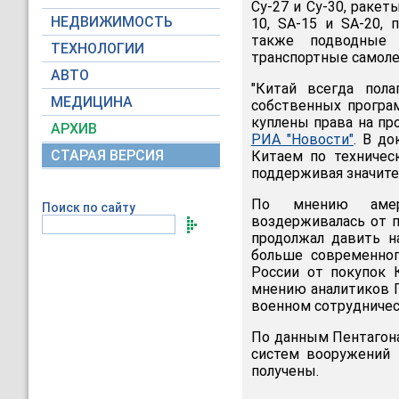
Су-27 и Су-30, ракет
НЕДВИЖИМОСТЬ
10, SA-15 и SA-20,
также подводные 
ТЕХНОЛОГИИ
транспортные самоле
АВТО
"Китай всегда пол
МЕДИЦИНА
собственных програ
куплены права на пр
АРХИВ
РИА "Новости"
. В до
СТАРАЯ ВЕРСИЯ
Китаем по техничес
поддерживая значите
По мнению амери
Поиск по сайту
воздерживалась от 
продолжал давить н
больше современног
России от покупок К
мнению аналитиков П
военном сотрудничес
По данным Пентагона
систем вооружений 
получены.