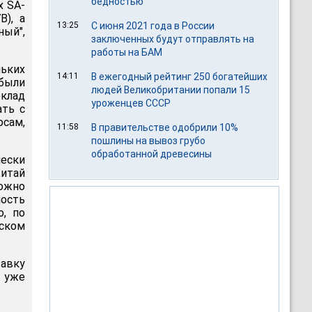
бедностью
х SA-
B), а
13:25
С июня 2021 года в России
ый",
заключенных будут отправлять на
работы на БАМ
ьких
14:11
В ежегодный рейтинг 250 богатейших
 были
людей Великобритании попали 15
оклад
уроженцев СССР
ать с
осам,
11:58
В правительстве одобрили 10%
пошлины на вывоз грубо
обработанной древесины
ески
Китай
ожно
мость
о, по
йском
тавку
 уже