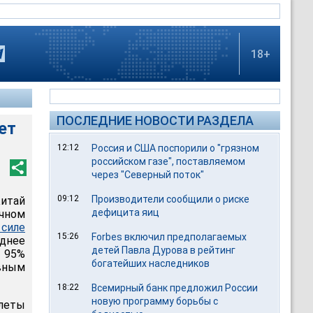
18+
ПОСЛЕДНИЕ НОВОСТИ РАЗДЕЛА
ет
12:12
Россия и США поспорили о "грязном
российском газе", поставляемом
через "Северный поток"
09:12
Производители сообщили о риске
итай
дефицита яиц
ичном
 силе
15:26
Forbes включил предполагаемых
еднее
детей Павла Дурова в рейтинг
 95%
богатейших наследников
вным
18:22
Всемирный банк предложил России
новую программу борьбы с
олеты